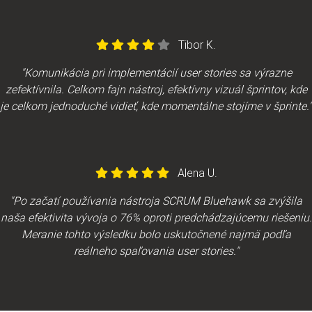
Tibor K.
"Komunikácia pri implementácií user stories sa výrazne
zefektívnila. Celkom fajn nástroj, efektívny vizuál šprintov, kde
je celkom jednoduché vidieť, kde momentálne stojíme v šprinte."
Alena U.
"Po začatí používania nástroja SCRUM Bluehawk sa zvýšila
naša efektivita vývoja o 76% oproti predchádzajúcemu riešeniu.
Meranie tohto výsledku bolo uskutočnené najmä podľa
reálneho spaľovania user stories."