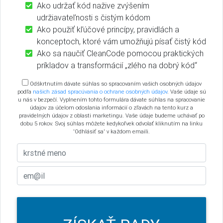
Ako udržať kód nažive zvýšením
udržiavateľnosti s čistým kódom
Ako použiť kľúčové princípy, pravidlách a
konceptoch, ktoré vám umožňujú písať čistý kód
Ako sa naučiť CleanCode pomocou praktických
príkladov a transformácií „zlého na dobrý kód“
Odškrtnutím dávate súhlas so spracovaním vašich osobných údajov
podľa
našich zásad spracúvania o ochrane osobných údajov
. Vaše údaje sú
u nás v bezpečí. Vyplnením tohto formulára dávate súhlas na spracovanie
údajov za účelom odoslania informácií o zľavách na tento kurz a
pravidelných údajov z oblasti marketingu. Vaše údaje budeme uchávať po
dobu 5 rokov. Svoj súhlas môžete kedykoľvek odvolať kliknutím na linku
'Odhlásiť sa' v každom emaili.