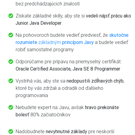
bez predchádzajúcich znalostí
Získate základné skilly, aby ste si
vedeli nájsť prácu ako
Junior Java Developer
Na pohovoroch budete vedieť predviesť, že
skutočne
rozumiete
základným
princípom Javy
a budete vedieť
robiť samostatné programy
Odporúčame pre prípavu na priemyselný certifikát:
Oracle Certified Associate, Java SE 8 Programmer
Vystrihá vás, aby ste sa
nedopustili zdĺhavých chýb
,
ktoré by vás zdržali a odradili od ďalšieho
programovania
Nebudete expert na Javu, avšak
hravo prekonáte
bolesť
80% začiatočníkov
Nadobudnete
nevyhnutné základy
pre neskorší