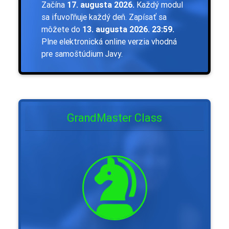
Začína
17. augusta 2026.
Každý modul
sa ifuvoľňuje každý deň. Zapísať sa
môžete do
13. augusta 2026. 23:59.
Plne elektronická online verzia vhodná
pre samoštúdium Javy.
GrandMaster Class