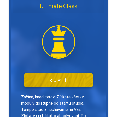
Ultimate Class
KÚPIŤ
Začína, hneď teraz. Získate všetky
moduly dostupné od štartu štúdia.
Tempo štúdia nechávame na Vás.
Získate certifikát o absolvovaní. Po