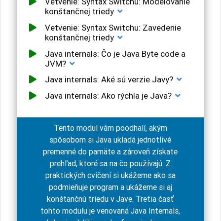
Vetvenie: Syntax Switchu: Modelovanie
konštančnej triedy
Vetvenie: Syntax Switchu: Zavedenie
konštančnej triedy
Java internals: Čo je Java Byte code a
JVM?
Java internals: Aké sú verzie Javy?
Java internals: Ako rýchla je Java?
Tento modul vám poodhalí, akým
spôsobom si Java ukladá jednotlivé
premenné do pamäte a zároveň získate
prehľad, ktoré sa na čo používajú. Z
praktických cvičení si ukážeme ako sa
podmieňuje program a ukážeme si aj
konštančnú triedu v Jave. Tretia časť
tohto modulu je venovaná Java Internals,