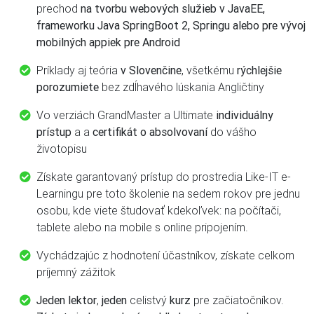
prechod
na tvorbu webových služieb v JavaEE,
frameworku Java SpringBoot 2, Springu alebo pre vývoj
mobilných appiek pre Android
Príklady aj teória
v Slovenčine
, všetkému
rýchlejšie
porozumiete
bez zdĺhavého lúskania Angličtiny
Vo verziách GrandMaster a Ultimate
individuálny
prístup
a a
certifikát o absolvovaní
do vášho
životopisu
Získate garantovaný prístup do prostredia Like-IT e-
Learningu pre toto školenie na sedem rokov pre jednu
osobu, kde viete študovať kdekoľvek: na počítači,
tablete alebo na mobile s online pripojením.
Vychádzajúc z hodnotení účastníkov, získate celkom
príjemný zážitok
Jeden lektor
,
jeden
celistvý
kurz
pre začiatočníkov.