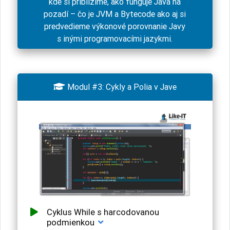
kde si priblížime, ako funguje Java na
pozadí – čo je JVM a Bytecode ako aj si
predvedieme výkonové porovnanie Javy
s inými programovacími jazykmi.

Modul #3: Cykly a Polia v Jave
Cyklus While s harcodovanou
podmienkou