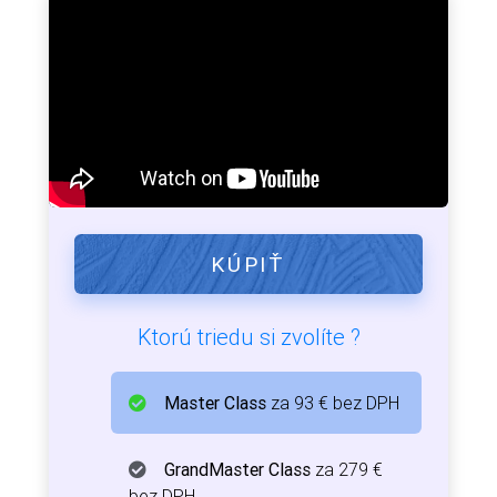
KÚPIŤ
Ktorú triedu si zvolíte ?
Master Class
za 93 € bez DPH
GrandMaster Class
za 279 €
bez DPH