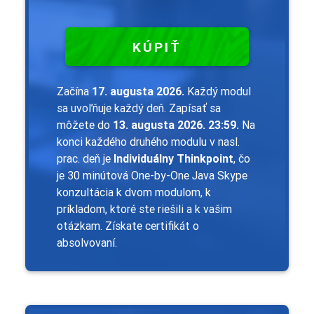
KÚPIŤ
Začína
17. augusta 2026.
Každý modul
sa uvoľňuje každý deň. Zapísať sa
môžete do
13. augusta 2026. 23:59.
Na
konci každého druhého modulu v nasl.
prac. deň je
Individuálny Thinkpoint
, čo
je 30 minútová One-by-One Java Skype
konzultácia k dvom modulom, k
príkladom, ktoré ste riešili a k vašim
otázkam. Získate certifikát o
absolvovaní.