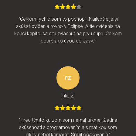
"Celkom rýchlo som to pochopil. Najlepšie je si
skúšať cvičenia rovno v Eclipse. A tie cvičenia na
konci kapitol sa dali zvládnuť na prvú šupu. Celkom
dobré ako úvod do Javy."
FZ
Filip Z.
"Pred týmto kurzom som nemal takmer žiadne
skúsenosti s programovaním a s matikou som
nikdy nebol kamarát. Splnil očakávania."