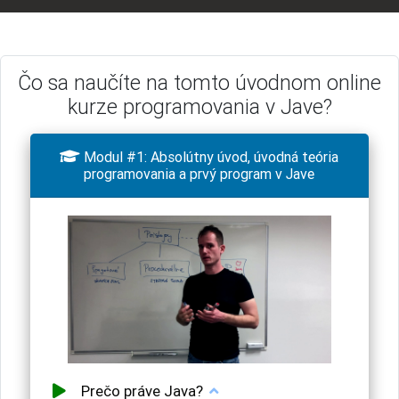
Čo sa naučíte na tomto úvodnom online
kurze programovania v Jave?

Modul #1: Absolútny úvod, úvodná teória
programovania a prvý program v Jave
Prečo práve Java?