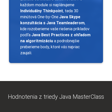
každom module si naplánujeme
Individuálny Thinkpoint
, teda 30
minútová One-by-One
Java Skype
konzultácia s Java Teamleaderom
,
kde rozoberieme vaše riešenia príkladov
podľa
Java Best Practices z ohľadom
na algoritmizáciu
a podrobnejšie
preberieme body, ktoré vás najviac
zaujali.
Hodnotenia z triedy Java MasterClass