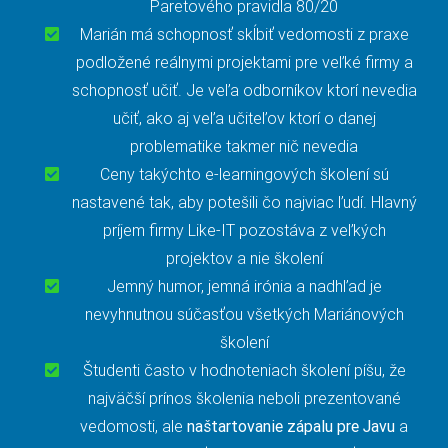
Paretového pravidla 80/20
Marián má schopnosť skĺbiť vedomosti z praxe
podložené reálnymi projektami pre veľké firmy a
schopnosť učiť. Je veľa odborníkov ktorí nevedia
učiť, ako aj veľa učiteľov ktorí o danej
problematike takmer nič nevedia
Ceny takýchto e-learningových školení sú
nastavené tak, aby potešili čo najviac ľudí. Hlavný
príjem firmy Like-IT pozostáva z veľkých
projektov a nie školení
Jemný humor, jemná irónia a nadhľad je
nevyhnutnou súčasťou všetkých Mariánových
školení
Študenti často v hodnoteniach školení píšu, že
najväčší prínos školenia neboli prezentované
vedomosti, ale
naštartovanie zápalu pre Javu
a