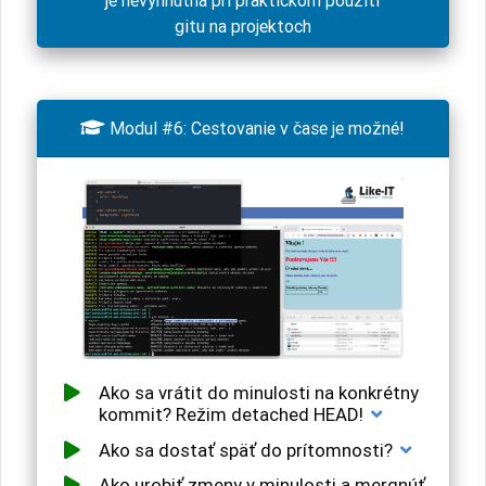
je nevyhnutná pri praktickom použití
gitu na projektoch

Modul #6: Cestovanie v čase je možné!
Ako sa vrátit do minulosti na konkrétny
kommit? Režim detached HEAD!
Ako sa dostať späť do prítomnosti?
Ako urobiť zmeny v minulosti a mergnúť