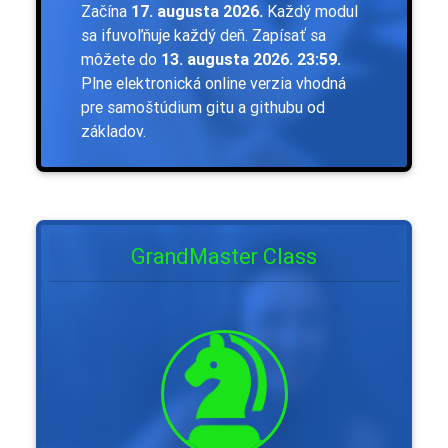
Začína
17. augusta 2026.
Každý modul
sa ifuvoľňuje každý deň. Zapísať sa
môžete do
13. augusta 2026. 23:59.
Plne elektronická online verzia vhodná
pre samoštúdium gitu a githubu od
základov.
GrandMaster Class