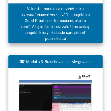
V tomto module sa dozviete ako
vytvárať viaceré verzie vášho projektu s
Good Practice informáciami, ako to
robiť. V tejto časti tiež založíme cvičný
projekt, ktorý nás bude sprevádzať
počas kurzu

Modul #3: Branchovanie a Mergovanie