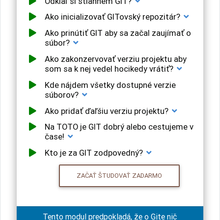
Odkiaľ si stiahnem GIT?
Ako inicializovať GITovský repozitár?
Ako prinútiť GIT aby sa začal zaujímať o
súbor?
Ako zakonzervovať verziu projektu aby
som sa k nej vedel hocikedy vrátiť?
Kde nájdem všetky dostupné verzie
súborov?
Ako pridať ďaľšiu verziu projektu?
Na TOTO je GIT dobrý alebo cestujeme v
čase!
Kto je za GIT zodpovedný?
ZAČAŤ ŠTUDOVAŤ ZADARMO
Tento modul predpokladá, že o Gite nič