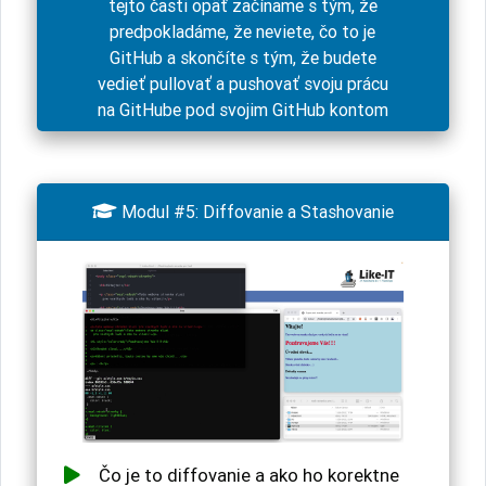
tejto časti opäť začíname s tým, že
predpokladáme, že neviete, čo to je
GitHub a skončíte s tým, že budete
vedieť pullovať a pushovať svoju prácu
na GitHube pod svojim GitHub kontom

Modul #5: Diffovanie a Stashovanie
Čo je to diffovanie a ako ho korektne