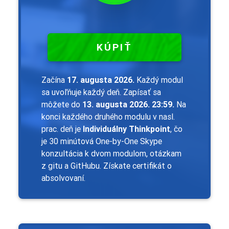
KÚPIŤ
Začína
17. augusta 2026.
Každý modul
sa uvoľňuje každý deň. Zapísať sa
môžete do
13. augusta 2026. 23:59.
Na
konci každého druhého modulu v nasl.
prac. deň je
Individuálny Thinkpoint
, čo
je 30 minútová One-by-One Skype
konzultácia k dvom modulom, otázkam
z gitu a GitHubu. Získate certifikát o
absolvovaní.