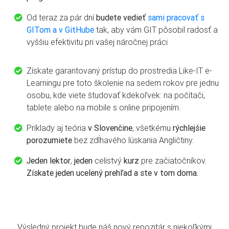
Od teraz za pár dní
budete vedieť
sami pracovať s
GITom a v GitHube
tak, aby vám GIT pôsobil radosť a
vyššiu efektivitu pri vašej náročnej práci
Získate garantovaný prístup do prostredia Like-IT e-
Learningu pre toto školenie na sedem rokov pre jednu
osobu, kde viete študovať kdekoľvek: na počítači,
tablete alebo na mobile s online pripojením.
Príklady aj teória
v Slovenčine
, všetkému
rýchlejšie
porozumiete
bez zdĺhavého lúskania Angličtiny.
Jeden lektor
,
jeden
celistvý
kurz
pre začiatočníkov.
Získate jeden ucelený prehľad a ste v tom doma.
Výsledný projekt bude náš nový repozitár s niekoľkými