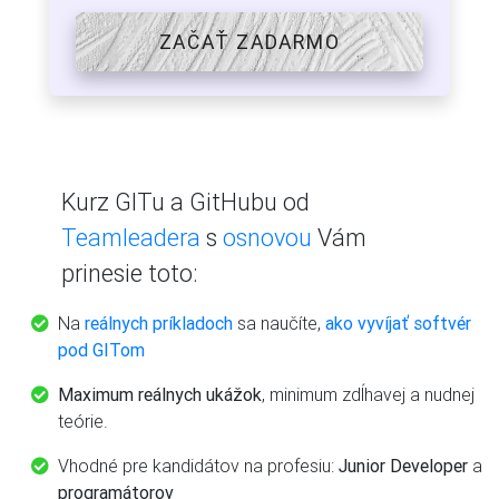
ZAČAŤ ZADARMO
Kurz GITu a GitHubu od
Teamleadera
s
osnovou
Vám
prinesie toto:
Na
reálnych príkladoch
sa naučíte,
ako vyvíjať softvér
pod GITom
Maximum reálnych ukážok
, minimum zdĺhavej a nudnej
teórie.
Vhodné pre kandidátov na profesiu:
Junior Developer
a
programátorov