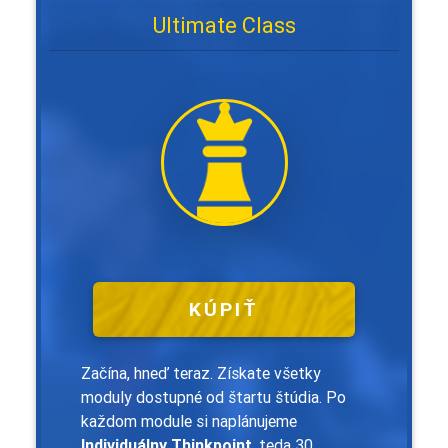
Ultimate Class
KÚPIŤ
Začína, hneď teraz. Získate všetky
moduly dostupné od štartu štúdia. Po
každom module si naplánujeme
Individuálny Thinkpoint
, teda 30