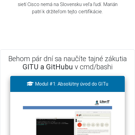
sietí Cisco nemá na Slovensku veľa ľudí. Marián
patrí k držiteľom tejto certifikácie.
Behom pár dní sa naučíte tajné zákutia
GITU a GitHubu
v cmd/bashi

Modul #1: Absolútny úvod do GITu