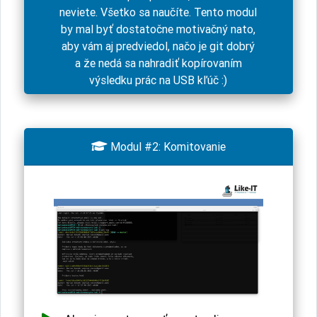
neviete. Všetko sa naučíte. Tento modul
by mal byť dostatočne motivačný nato,
aby vám aj predviedol, načo je git dobrý
a že nedá sa nahradiť kopírovaním
výsledku prác na USB kľúč :)

Modul #2: Komitovanie