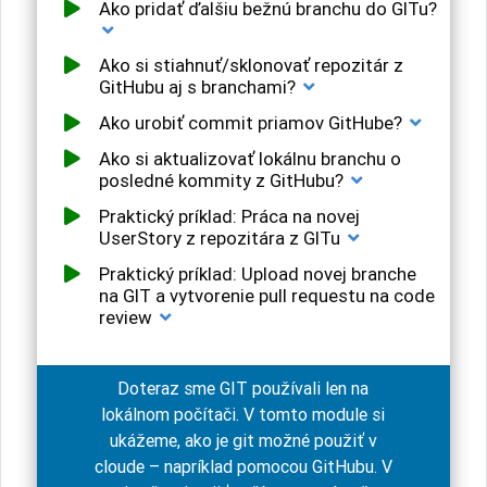
Ako pridať ďalšiu bežnú branchu do GITu?
Ako si stiahnuť/sklonovať repozitár z
GitHubu aj s branchami?
Ako urobiť commit priamov GitHube?
Ako si aktualizovať lokálnu branchu o
posledné kommity z GitHubu?
Praktický príklad: Práca na novej
UserStory z repozitára z GITu
Praktický príklad: Upload novej branche
na GIT a vytvorenie pull requestu na code
review
Doteraz sme GIT používali len na
lokálnom počítači. V tomto module si
ukážeme, ako je git možné použiť v
cloude – napríklad pomocou GitHubu. V