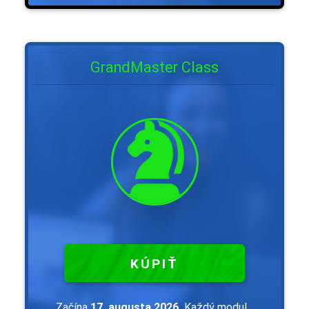
GrandMaster Class
KÚPIŤ
Začína
17. augusta 2026.
Každý modul