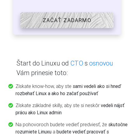
ZAČAŤ ZADARMO
Štart do Linuxu od
CTO
s
osnovou
Vám prinesie toto:
Získate know-how, aby ste
sami vedeli ako si hneď
rozbehať Linux a ako ho začať používať
Získate základné skilly, aby ste si neskôr
vedeli nájsť
prácu ako Linux admin
Na pohovoroch budete vedieť predviesť, že
skutočne
rozumiete Linuxu
a
budete vedieť pracovať s