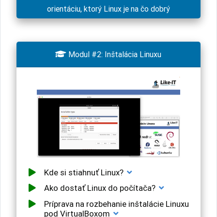
orientáciu, ktorý Linux je na čo dobrý

Modul #2: Inštalácia Linuxu
Kde si stiahnuť Linux?
Ako dostať Linux do počítača?
Príprava na rozbehanie inštalácie Linuxu
pod VirtualBoxom