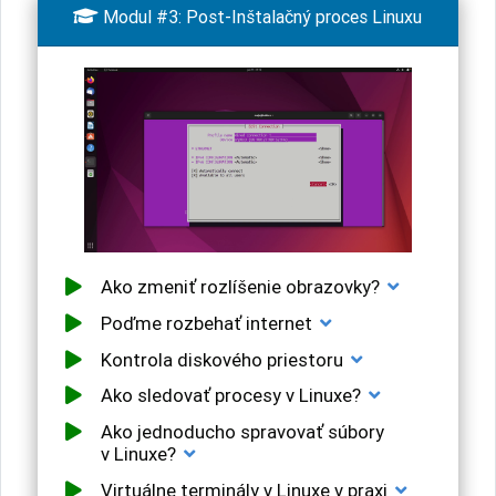

Modul #3: Post-Inštalačný proces Linuxu
Ako zmeniť rozlíšenie obrazovky?
Poďme rozbehať internet
Kontrola diskového priestoru
Ako sledovať procesy v Linuxe?
Ako jednoducho spravovať súbory
v Linuxe?
Virtuálne terminály v Linuxe v praxi