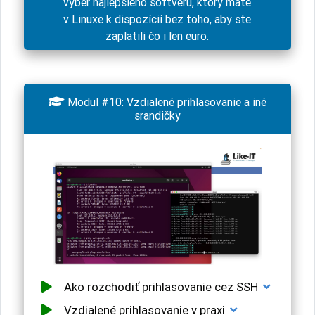
výber najlepšieho softvéru, ktorý máte
v Linuxe k dispozícií bez toho, aby ste
zaplatili čo i len euro.

Modul #10: Vzdialené prihlasovanie a iné
srandičky
Ako rozchodiť prihlasovanie cez SSH
Vzdialené prihlasovanie v praxi