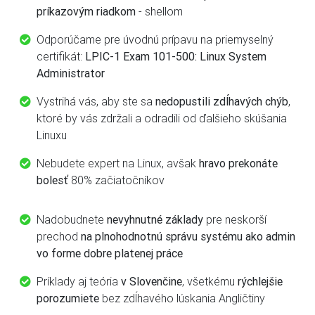
príkazovým riadkom
- shellom
Odporúčame pre úvodnú prípavu na priemyselný
certifikát:
LPIC-1 Exam 101-500: Linux System
Administrator
Vystrihá vás, aby ste sa
nedopustili zdĺhavých chýb
,
ktoré by vás zdržali a odradili od ďalšieho skúšania
Linuxu
Nebudete expert na Linux, avšak
hravo prekonáte
bolesť
80% začiatočníkov
Nadobudnete
nevyhnutné základy
pre neskorší
prechod
na plnohodnotnú správu systému ako admin
vo forme dobre platenej práce
Príklady aj teória
v Slovenčine
, všetkému
rýchlejšie
porozumiete
bez zdĺhavého lúskania Angličtiny