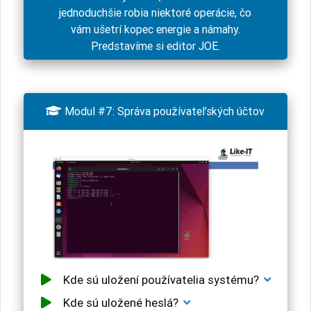
jednoduchšie robia niektoré operácie, čo
vám ušetrí kopec energie a námahy.
Predstavíme si editor JOE.

Modul #7: Správa používateľských účtov
Kde sú uložení používatelia systému?
Kde sú uložené heslá?