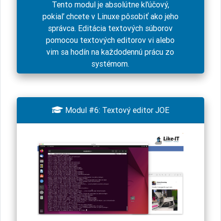
Tento modul je absolútne kľúčový,
pokiaľ chcete v Linuxe pôsobiť ako jeho
správca. Editácia textových súborov
pomocou textových editorov vi alebo
vim sa hodín na každodennú prácu zo
systémom.

Modul #6: Textový editor JOE