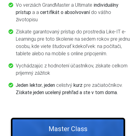
Vo verziách GrandMaster a Ultimate
individuálny
prístup
a a
certifikát o absolvovaní
do vášho
životopisu
Získate garantovaný prístup do prostredia Like-IT e-
Learningu pre toto školenie na sedem rokov pre jednu
osobu, kde viete študovať kdekoľvek: na počítači,
tablete alebo na mobile s online pripojením.
Vychádzajúc z hodnotení účastníkov, získate celkom
príjemný zážitok
Jeden lektor
,
jeden
celistvý
kurz
pre začiatočníkov.
Získate jeden ucelený prehľad a ste v tom doma.
Master Class