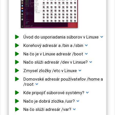
Úvod do usporiadania súborov v Linuxe
Koreňový adresár a /bin a /sbin
Na čo je v Linuxe adresár /boot
Načo slúži adresár /dev v Linxue?
Zmysel zložky /etc v Linuxe
Domovské adresár používateľov /home a
/root
Kde pripojiť súborové systémy?
Načo je dobrá zložka /usr?
Na čo slúži adresár /var?