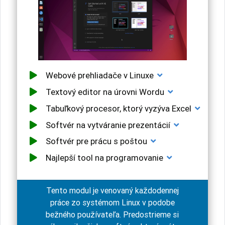
Webové prehliadače v Linuxe
Textový editor na úrovni Wordu
Tabuľkový procesor, ktorý vyzýva Excel
Softvér na vytváranie prezentácií
Softvér pre prácu s poštou
Najlepší tool na programovanie
Tento modul je venovaný každodennej
práce zo systémom Linux v podobe
bežného používateľa. Predostrieme si