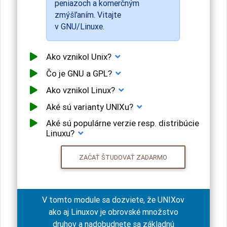
peniazoch a komerčným
zmýšľaním. Vitajte
v GNU/Linuxe.
Ako vznikol Unix?
Čo je GNU a GPL?
Ako vznikol Linux?
Aké sú varianty UNIXu?
Aké sú populárne verzie resp. distribúcie
Linuxu?
ZAČAŤ ŠTUDOVAŤ ZADARMO
V tomto module sa dozviete, že UNIXov
ako aj Linuxov je obrovské množstvo
druhov a nadobudnete sa základnú