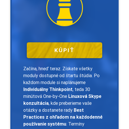
KÚPIŤ
Začína, hneď teraz. Získate všetky
moduly dostupné od štartu štúdia. Po
každom module si naplánujeme
Individuálny Thinkpoint
, teda 30
minútová One-by-One
Linuxová Skype
konzultácia
, kde preberieme vaše
otázky a dostanete rady
Best
Practices z ohľadom na každodenné
používanie systému
. Termíny