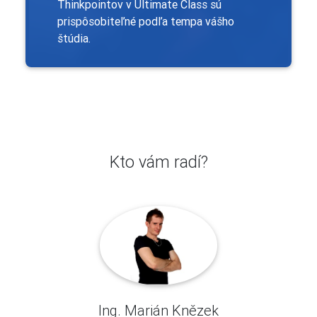
Thinkpointov v Ultimate Class sú
prispôsobiteľné podľa tempa vášho
štúdia.
Kto vám radí?
Ing. Marián Knězek