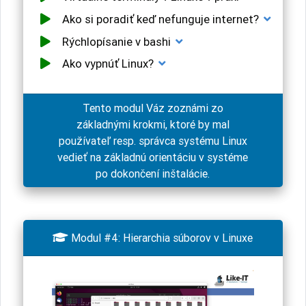
Ako si poradiť keď nefunguje internet?
Rýchlopísanie v bashi
Ako vypnúť Linux?
Tento modul Váz zoznámi zo
základnými krokmi, ktoré by mal
používateľ resp. správca systému Linux
vedieť na základnú orientáciu v systéme
po dokončení inštalácie.

Modul #4: Hierarchia súborov v Linuxe