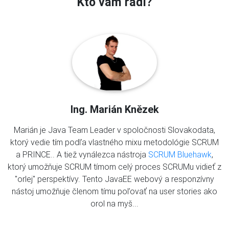
Kto vám radí?
Ing. Marián Knězek
Marián je Java Team Leader v spoločnosti Slovakodata,
ktorý vedie tím podľa vlastného mixu metodológie SCRUM
a PRINCE.. A tiež vynálezca nástroja
SCRUM Bluehawk
,
ktorý umožňuje SCRUM tímom celý proces SCRUMu vidieť z
"orlej" perspektívy. Tento JavaEE webový a responzívny
nástoj umožňuje členom tímu poľovať na user stories ako
orol na myš...