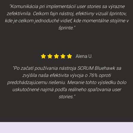
"Komunikácia pri implementácií user stories sa výrazne
zefektívnila. Celkom fajn nástroj, efektívny vizuál šprintov,
kde je celkom jednoduché vidieť, kde momentálne stojíme v
šprinte."
Alena U.
"Po začatí používania nástroja SCRUM Bluehawk sa
zvýšila naša efektivita vývoja o 76% oproti
predchádzajúcemu riešeniu. Meranie tohto výsledku bolo
uskutočnené najmä podľa reálneho spaľovania user
stories."