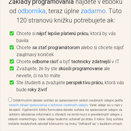
Základy programovania
nájdete v ebooku
od
odborníka
, teraz úplne
zadarmo
. Túto
120 stranovú knižku potrebujete ak:
Chcete si
nájsť lepšie platenú prácu
, ktorá by vás
bavila
Chcete
sa stať programátorom
alebo si chcete nájsť
zaujímavý koníček
Chcete
odborne rásť
a byť
technicky zdatnejší
v IT
Zvažujete, že by ste
skúsili programovanie
ale
neviete, či na to máte
Ste študenti a zvažujete
perspektívu prácu
, ktorá vás
bude
roky živiť
Odškrtnutím dávate súhlas so spracovaním vašich osobných údajov podľa
našich zásad spracúvania o ochrane osobných údajov
. Vaše údaje sú u nás v
bezpečí. Vyplnením tohto formulára dávate súhlas na spracovanie údajov za
účelom odoslania informácií o zľavách na tento kurz a pravidelných údajov z
oblasti marketingu. Vaše údaje budeme uchávať po dobu 5 rokov. Svoj súhlas
môžete kedykoľvek odvolať kliknutím na linku 'Odhlásiť sa' v každom emaili.