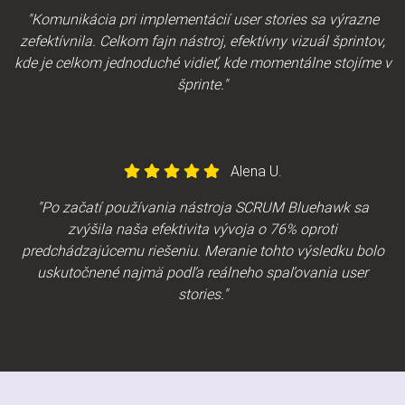
"Komunikácia pri implementácií user stories sa výrazne
zefektívnila. Celkom fajn nástroj, efektívny vizuál šprintov,
kde je celkom jednoduché vidieť, kde momentálne stojíme v
šprinte."
Alena U.
"Po začatí používania nástroja SCRUM Bluehawk sa
zvýšila naša efektivita vývoja o 76% oproti
predchádzajúcemu riešeniu. Meranie tohto výsledku bolo
uskutočnené najmä podľa reálneho spaľovania user
stories."