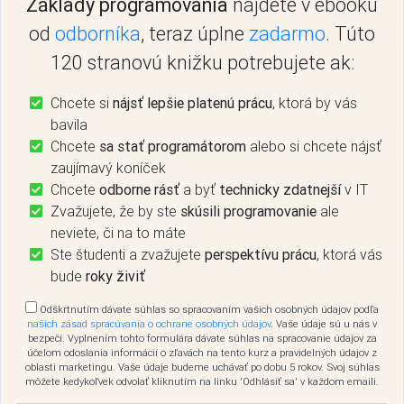
Základy programovania
nájdete v ebooku
od
odborníka
, teraz úplne
zadarmo
. Túto
120 stranovú knižku potrebujete ak:
Chcete si
nájsť lepšie platenú prácu
, ktorá by vás
bavila
Chcete
sa stať programátorom
alebo si chcete nájsť
zaujímavý koníček
Chcete
odborne rásť
a byť
technicky zdatnejší
v IT
Zvažujete, že by ste
skúsili programovanie
ale
neviete, či na to máte
Ste študenti a zvažujete
perspektívu prácu
, ktorá vás
bude
roky živiť
Odškrtnutím dávate súhlas so spracovaním vašich osobných údajov podľa
našich zásad spracúvania o ochrane osobných údajov
. Vaše údaje sú u nás v
bezpečí. Vyplnením tohto formulára dávate súhlas na spracovanie údajov za
účelom odoslania informácií o zľavách na tento kurz a pravidelných údajov z
oblasti marketingu. Vaše údaje budeme uchávať po dobu 5 rokov. Svoj súhlas
môžete kedykoľvek odvolať kliknutím na linku 'Odhlásiť sa' v každom emaili.