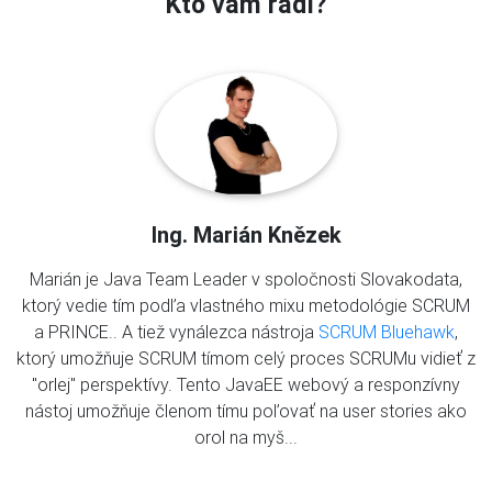
Kto vám radí?
Ing. Marián Knězek
Marián je Java Team Leader v spoločnosti Slovakodata,
ktorý vedie tím podľa vlastného mixu metodológie SCRUM
a PRINCE.. A tiež vynálezca nástroja
SCRUM Bluehawk
,
ktorý umožňuje SCRUM tímom celý proces SCRUMu vidieť z
"orlej" perspektívy. Tento JavaEE webový a responzívny
nástoj umožňuje členom tímu poľovať na user stories ako
orol na myš...