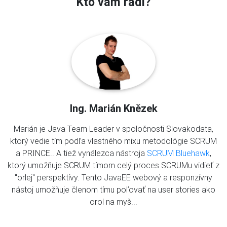
Kto vám radí?
Ing. Marián Knězek
Marián je Java Team Leader v spoločnosti Slovakodata,
ktorý vedie tím podľa vlastného mixu metodológie SCRUM
a PRINCE.. A tiež vynálezca nástroja
SCRUM Bluehawk
,
ktorý umožňuje SCRUM tímom celý proces SCRUMu vidieť z
"orlej" perspektívy. Tento JavaEE webový a responzívny
nástoj umožňuje členom tímu poľovať na user stories ako
orol na myš...