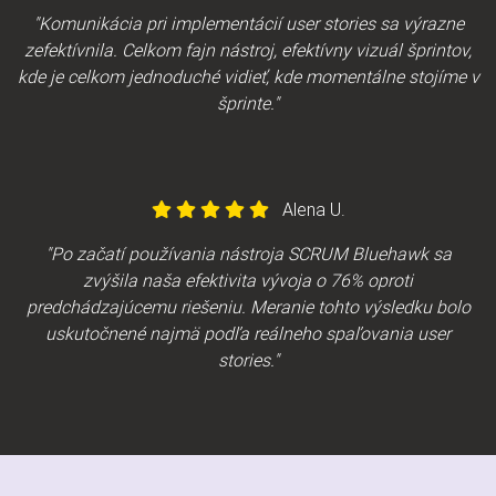
"Komunikácia pri implementácií user stories sa výrazne
zefektívnila. Celkom fajn nástroj, efektívny vizuál šprintov,
kde je celkom jednoduché vidieť, kde momentálne stojíme v
šprinte."
Alena U.
"Po začatí používania nástroja SCRUM Bluehawk sa
zvýšila naša efektivita vývoja o 76% oproti
predchádzajúcemu riešeniu. Meranie tohto výsledku bolo
uskutočnené najmä podľa reálneho spaľovania user
stories."