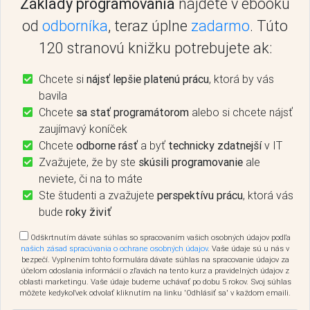
Základy programovania
nájdete v ebooku
od
odborníka
, teraz úplne
zadarmo
. Túto
120 stranovú knižku potrebujete ak:
Chcete si
nájsť lepšie platenú prácu
, ktorá by vás
bavila
Chcete
sa stať programátorom
alebo si chcete nájsť
zaujímavý koníček
Chcete
odborne rásť
a byť
technicky zdatnejší
v IT
Zvažujete, že by ste
skúsili programovanie
ale
neviete, či na to máte
Ste študenti a zvažujete
perspektívu prácu
, ktorá vás
bude
roky živiť
Odškrtnutím dávate súhlas so spracovaním vašich osobných údajov podľa
našich zásad spracúvania o ochrane osobných údajov
. Vaše údaje sú u nás v
bezpečí. Vyplnením tohto formulára dávate súhlas na spracovanie údajov za
účelom odoslania informácií o zľavách na tento kurz a pravidelných údajov z
oblasti marketingu. Vaše údaje budeme uchávať po dobu 5 rokov. Svoj súhlas
môžete kedykoľvek odvolať kliknutím na linku 'Odhlásiť sa' v každom emaili.