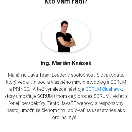
Kto vám radí?
Ing. Marián Knězek
Marián je Java Team Leader v spoločnosti Slovakodata,
ktorý vedie tím podľa vlastného mixu metodológie SCRUM
a PRINCE.. A tiež vynálezca nástroja
SCRUM Bluehawk
,
ktorý umožňuje SCRUM tímom celý proces SCRUMu vidieť z
"orlej" perspektívy. Tento JavaEE webový a responzívny
nástoj umožňuje členom tímu poľovať na user stories ako
orol na myš...