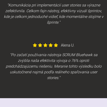
"Komunikácia pri implementácií user stories sa výrazne
zefektívnila. Celkom fajn nástroj, efektívny vizuál šprintov,
kde je celkom jednoduché vidieť, kde momentálne stojíme v
šprinte."
Alena U.
"Po začatí používania nástroja SCRUM Bluehawk sa
zvýšila naša efektivita vývoja o 76% oproti
predchádzajúcemu riešeniu. Meranie tohto výsledku bolo
uskutočnené najmä podľa reálneho spaľovania user
stories."