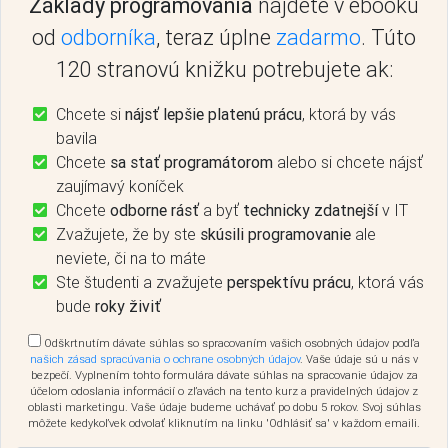
Základy programovania
nájdete v ebooku
od
odborníka
, teraz úplne
zadarmo
. Túto
120 stranovú knižku potrebujete ak:
Chcete si
nájsť lepšie platenú prácu
, ktorá by vás
bavila
Chcete
sa stať programátorom
alebo si chcete nájsť
zaujímavý koníček
Chcete
odborne rásť
a byť
technicky zdatnejší
v IT
Zvažujete, že by ste
skúsili programovanie
ale
neviete, či na to máte
Ste študenti a zvažujete
perspektívu prácu
, ktorá vás
bude
roky živiť
Odškrtnutím dávate súhlas so spracovaním vašich osobných údajov podľa
našich zásad spracúvania o ochrane osobných údajov
. Vaše údaje sú u nás v
bezpečí. Vyplnením tohto formulára dávate súhlas na spracovanie údajov za
účelom odoslania informácií o zľavách na tento kurz a pravidelných údajov z
oblasti marketingu. Vaše údaje budeme uchávať po dobu 5 rokov. Svoj súhlas
môžete kedykoľvek odvolať kliknutím na linku 'Odhlásiť sa' v každom emaili.