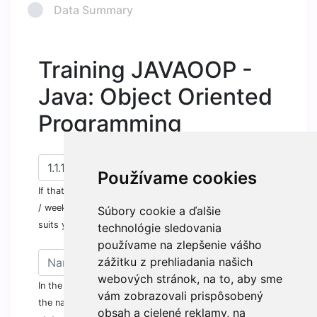
Data Summary
Training JAVAOOP -
Java: Object Oriented
Programming
Používame cookies
If that does not suit you the term, or to give an evening
/ weekend / relaxation term rewrite the term to one that
Súbory cookie a ďalšie
suits you
technológie sledovania
používame na zlepšenie vášho
zážitku z prehliadania našich
webových stránok, na to, aby sme
In the case of an individual (ie a natural person), give
vám zobrazovali prispôsobený
the name and surname, in the case of the company
obsah a cielené reklamy, na