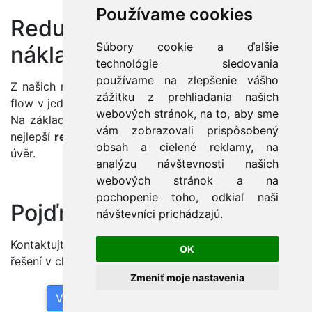
Používame cookies
Redukování firemních
Súbory cookie a ďalšie
nákladů
technológie sledovania
používame na zlepšenie vášho
Z našich nástrojů BI lze přehledně vidět firemní cash-
zážitku z prehliadania našich
flow v jednotlivých měsících
v jednoduché vizualizaci
.
webových stránok, na to, aby sme
Na základě takové vizualizace je možné zjistit, kdy je
vám zobrazovali prispôsobený
nejlepší
redukovat firemní náklady
a například. vzít si
obsah a cielené reklamy, na
úvěr.
analýzu návštevnosti našich
webových stránok a na
pochopenie toho, odkiaľ naši
Pojďme si o tom promluvit
návštevníci prichádzajú.
Kontaktujte nás a společně vyrobíme návrh vašeho BI
OK
řešení v cloudu přesně pro Vaši firmu na míru.
Zmeniť moje nastavenia
VÍCE INFORMACÍ NEBO OBJEDNAT ->