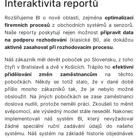
Interaktivita reportů
Rozšiřujeme BI o nové oblasti, zejména
optimalizaci
firemních procesů
z obchodních systémů a senzorů.
Naše reporty poskytují nejen možnost
připravit data
na podporu rozhodování
(klasické BI), ale dokážou
aktivně zasahovat při rozhodovacím procesu
.
Náš zákazník měl devět poboček po Slovensku, z toho
čtyři v Bratislavě a dvě v Košicích. Trápilo ho
efektivní
přidělování změn zaměstnancům
na těchto
pobočkách. Někdy se totiž stalo, že v dané době
přišlo mnoho zákazníků tak, že je nebylo možné
obsloužit. Na jiných pobočkách se zase zaměstnanci
doslova nudili, protože neměli práci. Zkoušeli to měnit
svépomocí, ale výsledný model stále neseděl. Nakonec
implementovali náš systém BI, který nevyžadoval
žádné speciální ruční zadávání údajů do našeho
systému. Náš systém na základě historie objednávek