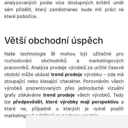
analyzovaných podle více dostupných kritérií uměl
sám přidělit, který zaměstnanec bude mít práci na
které pobočce.
Větší obchodní úspěch
Naše technologie BI mohou být užitečné pro
rozhodování obchodníků a marketingových
pracovníků. Analýza prodeje výrobků za určité časové
období může ukázat
trend prodeje
výrobku – zda ​​má
stoupající nebo klesající charakter. Porovnáním všech
výrobků prezentovaných přes jednoduché vizuální
grafy získáváme
trend prodeje
všech výrobků. Tedy
lze
předpovědět, které výrobky mají perspektivu
a
které ne, případně u kterých je nutné posílit
marketingové oddělení na podporu prodeje.