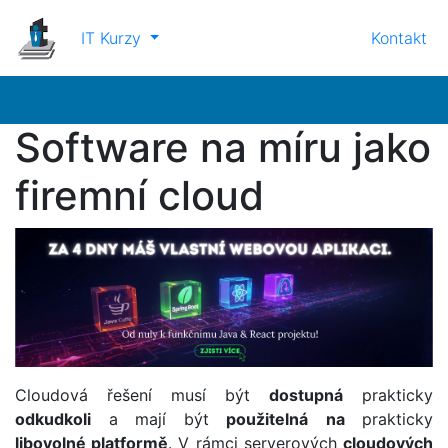
IT Kurzy
Kontakt
Software na míru jako
firemní cloud
Cloudová řešení musí být
dostupná
prakticky
odkudkoli
a mají být
použitelná
na
prakticky
libovolné platformě
. V rámci serverových
cloudových