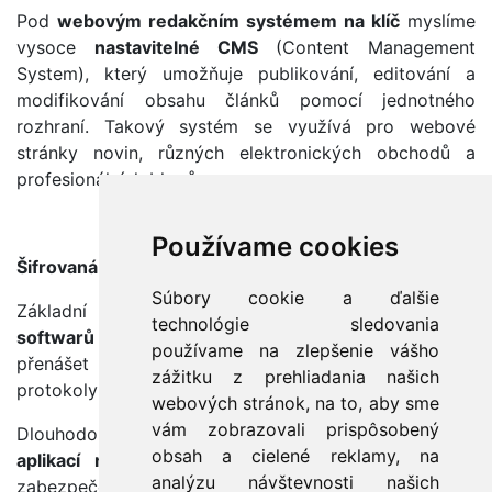
Pod
webovým redakčním systémem na klíč
myslíme
vysoce
nastavitelné CMS
(Content Management
System), který umožňuje publikování, editování a
modifikování obsahu článků pomocí jednotného
rozhraní. Takový systém se využívá pro webové
stránky novin, různých elektronických obchodů a
profesionálních blogů.
Používame cookies
Šifrovaná komunikace v cloudu
Súbory cookie a ďalšie
Základní výhoda
zabezpečených šifrovaných
technológie sledovania
softwarů na míru
je v tom, že je prakticky nemožné
používame na zlepšenie vášho
přenášet komunikaci odposlouchávat. Přenášené
zážitku z prehliadania našich
protokoly nejsou dostupné volně na internetu.
webových stránok, na to, aby sme
vám zobrazovali prispôsobený
Dlouhodobě se věnujeme přípravě
bezpečnostních
obsah a cielené reklamy, na
aplikací na míru v cloudu
na podporu skutečně
analýzu návštevnosti našich
zabezpečené komunikace (kolaborace), která je