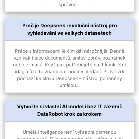
správně…
Proč je Deepseek revoluční nástroj pro
vyhledávání ve velkých datasetech
Práce s informacemi je čím dál náročnější. Denně
vznikají tisíce dokumentů, smluv, zpráv, poznámek
nebo e-mailů. Když pak potřebujete najít konkrétní
údaj, může to znamenat hodiny hledání. Právě zde
přichází ke slovu Deepseek – nástroj poháněný
umělou…
Vytvořte si vlastní AI model i bez IT zázemí:
DataRobot krok za krokem
Umělá inteligence není výhradní doménou
programátorů. Díky moderním nástrojům jako je