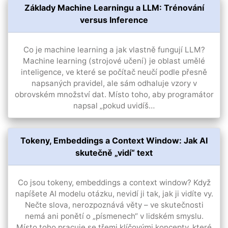
Základy Machine Learningu a LLM: Trénování
versus Inference
Co je machine learning a jak vlastně fungují LLM?
Machine learning (strojové učení) je oblast umělé
inteligence, ve které se počítač neučí podle přesně
napsaných pravidel, ale sám odhaluje vzory v
obrovském množství dat. Místo toho, aby programátor
napsal „pokud uvidíš…
Tokeny, Embeddings a Context Window: Jak AI
skutečně „vidí“ text
Co jsou tokeny, embeddings a context window? Když
napíšete AI modelu otázku, nevidí ji tak, jak ji vidíte vy.
Nečte slova, nerozpoznává věty – ve skutečnosti
nemá ani ponětí o „písmenech“ v lidském smyslu.
Místo toho pracuje se třemi klíčovými koncepty, které