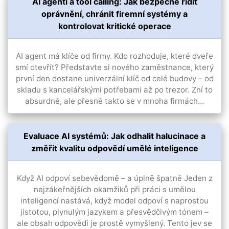
AI agenti a tool calling: Jak bezpečně řídit
oprávnění, chránit firemní systémy a
kontrolovat kritické operace
AI agent má klíče od firmy. Kdo rozhoduje, které dveře
smí otevřít? Představte si nového zaměstnance, který
první den dostane univerzální klíč od celé budovy – od
skladu s kancelářskými potřebami až po trezor. Zní to
absurdně, ale přesně takto se v mnoha firmách…
Evaluace AI systémů: Jak odhalit halucinace a
změřit kvalitu odpovědí umělé inteligence
Když AI odpoví sebevědomě – a úplně špatně Jeden z
nejzákeřnějších okamžiků při práci s umělou
inteligencí nastává, když model odpoví s naprostou
jistotou, plynulým jazykem a přesvědčivým tónem –
ale obsah odpovědi je prostě vymyšlený. Tento jev se