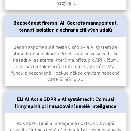
nazývá…
Bezpečnost firemní AI: Secrets management,
tenant isolation a ochrana citlivých údajů
Jedno zapomenuté heslo v kódu – a AI systém se
stane branou dokořán Představte si, že vaše firma
nasadí AI asistenta, který má přístup k API klíčům,
databázím zákazníků a interním systémům. Vše
funguje bezchybně – dokud někdo omylem nenechá
API klíč přímo v…
EU AI Act a GDPR v AI systémech: Co musí
firmy splnit při nasazování umělé inteligence
Rok 2026: Umělá inteligence dostává v Evropě
pravidla Zatímco ještě před pár lety firmy nasazovaly