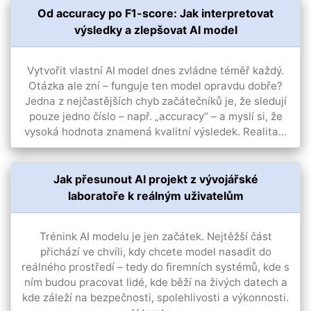
Od accuracy po F1-score: Jak interpretovat
výsledky a zlepšovat AI model
Vytvořit vlastní AI model dnes zvládne téměř každý.
Otázka ale zní – funguje ten model opravdu dobře?
Jedna z nejčastějších chyb začátečníků je, že sledují
pouze jedno číslo – např. „accuracy“ – a myslí si, že
vysoká hodnota znamená kvalitní výsledek. Realita…
Jak přesunout AI projekt z vývojářské
laboratoře k reálným uživatelům
Trénink AI modelu je jen začátek. Nejtěžší část
přichází ve chvíli, kdy chcete model nasadit do
reálného prostředí – tedy do firemních systémů, kde s
ním budou pracovat lidé, kde běží na živých datech a
kde záleží na bezpečnosti, spolehlivosti a výkonnosti.