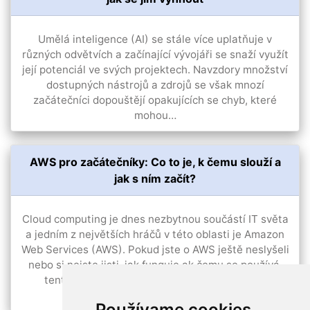
Umělá inteligence (AI) se stále více uplatňuje v
různých odvětvích a začínající vývojáři se snaží využít
její potenciál ve svých projektech. Navzdory množství
dostupných nástrojů a zdrojů se však mnozí
začátečníci dopouštějí opakujících se chyb, které
mohou…
AWS pro začátečníky: Co to je, k čemu slouží a
jak s ním začít?
Cloud computing je dnes nezbytnou součástí IT světa
a jedním z největších hráčů v této oblasti je Amazon
Web Services (AWS). Pokud jste o AWS ještě neslyšeli
nebo si nejste jisti, jak funguje ak čemu se používá,
tento článek vám poskytne všechny základní
informace. Co je…
Používame cookies