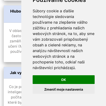
Súbory cookie a ďalšie
Hluboké učení vs. strojní učení: Jaký je rozdíl a
technológie sledovania
kdy použít který přístup?
používame na zlepšenie vášho
zážitku z prehliadania našich
V oblasti umělé inteligence (AI) a strojního učení se
webových stránok, na to, aby sme
často setkáváme se dvěma pojmy, které si mnozí
vám zobrazovali prispôsobený
zaměňují – hluboké učení (Deep Learning) a strojní
obsah a cielené reklamy, na
učení (Machine Learning). I když se tyto dva přístupy
analýzu návštevnosti našich
používají pro podobné problémy, existují mezi nimi
webových stránok a na
zásadní…
pochopenie toho, odkiaľ naši
návštevníci prichádzajú.
Jak vytvořit první projekt s umělou inteligencí?
OK
Co je projekt s umělou inteligencí? Projekt s umělou
Zmeniť moje nastavenia
inteligencí (AI) je takový projekt, ve kterém využíváte
počítačové algoritmy a modely k řešení problémů,
které by jinak vyžadovaly lidskou inteligenci. Může to