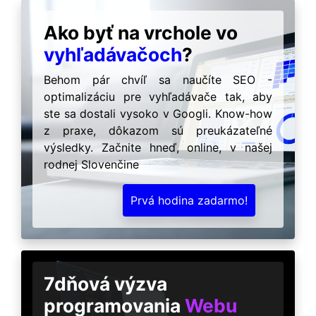
Ako byť na vrchole vo
vyhľadávačoch
?
Behom pár chvíľ sa naučíte SEO -
optimalizáciu pre vyhľadávače tak, aby
ste sa dostali vysoko v Googli. Know-how
z praxe, dôkazom sú preukázateľné
výsledky. Začnite hneď, online, v našej
rodnej Slovenčine
Prvá hodina zadarmo!
7dňová výzva
programovania
Webu