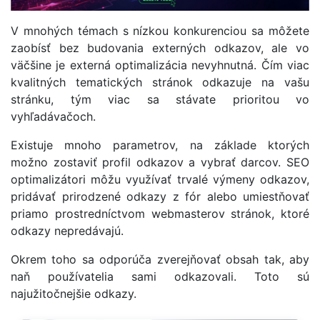
V mnohých témach s nízkou konkurenciou sa môžete
zaobísť bez budovania externých odkazov, ale vo
väčšine je externá optimalizácia nevyhnutná. Čím viac
kvalitných tematických stránok odkazuje na vašu
stránku, tým viac sa stávate prioritou vo
vyhľadávačoch.
Existuje mnoho parametrov, na základe ktorých
možno zostaviť profil odkazov a vybrať darcov. SEO
optimalizátori môžu využívať trvalé výmeny odkazov,
pridávať prirodzené odkazy z fór alebo umiestňovať
priamo prostredníctvom webmasterov stránok, ktoré
odkazy nepredávajú.
Okrem toho sa odporúča zverejňovať obsah tak, aby
naň používatelia sami odkazovali. Toto sú
najužitočnejšie odkazy.