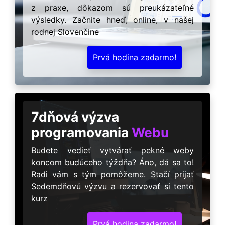
z praxe, dôkazom sú preukázateľné
výsledky. Začnite hneď, online, v našej
rodnej Slovenčine
Prvá hodina zadarmo!
7dňová výzva
programovania
Webu
Budete vedieť vytvárať pekné weby
koncom budúceho týždňa? Áno, dá sa to!
Radi vám s tým pomôžeme. Stačí prijať
Sedemdňovú výzvu a rezervovať si tento
kurz
Prvá hodina zadarmo!