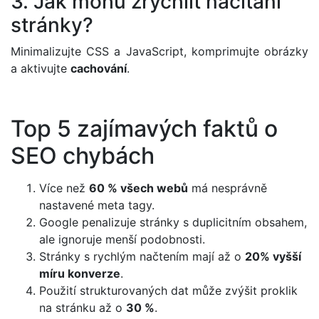
3. Jak mohu zrychlit načítání
stránky?
Minimalizujte CSS a JavaScript, komprimujte obrázky
a aktivujte
cachování
.
Top 5 zajímavých faktů o
SEO chybách
Více než
60 % všech webů
má nesprávně
nastavené meta tagy.
Google penalizuje stránky s duplicitním obsahem,
ale ignoruje menší podobnosti.
Stránky s rychlým načtením mají až o
20% vyšší
míru konverze
.
Použití strukturovaných dat může zvýšit proklik
na stránku až o
30 %
.