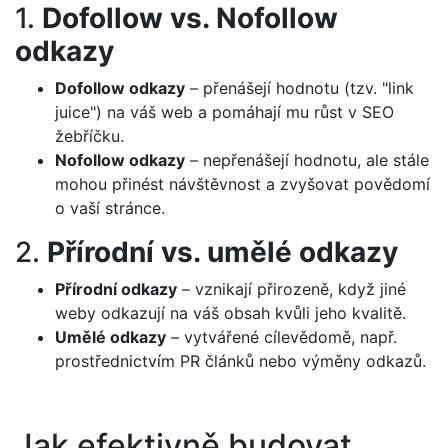
1.
Dofollow vs. Nofollow
odkazy
Dofollow odkazy
– přenášejí hodnotu (tzv. "link
juice") na váš web a pomáhají mu růst v SEO
žebříčku.
Nofollow odkazy
– nepřenášejí hodnotu, ale stále
mohou přinést návštěvnost a zvyšovat povědomí
o vaší stránce.
2.
Přírodní vs. umělé odkazy
Přírodní odkazy
– vznikají přirozeně, když jiné
weby odkazují na váš obsah kvůli jeho kvalitě.
Umělé odkazy
– vytvářené cílevědomě, např.
prostřednictvím PR článků nebo výměny odkazů.
Jak efektivně budovat