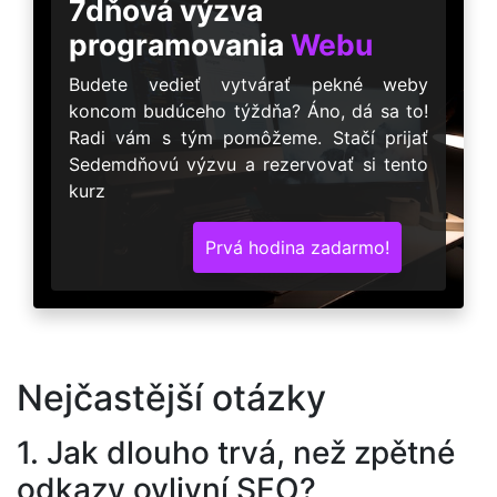
7dňová výzva
programovania
Webu
Budete vedieť vytvárať pekné weby
koncom budúceho týždňa? Áno, dá sa to!
Radi vám s tým pomôžeme. Stačí prijať
Sedemdňovú výzvu a rezervovať si tento
kurz
Prvá hodina zadarmo!
Nejčastější otázky
1. Jak dlouho trvá, než zpětné
odkazy ovlivní SEO?