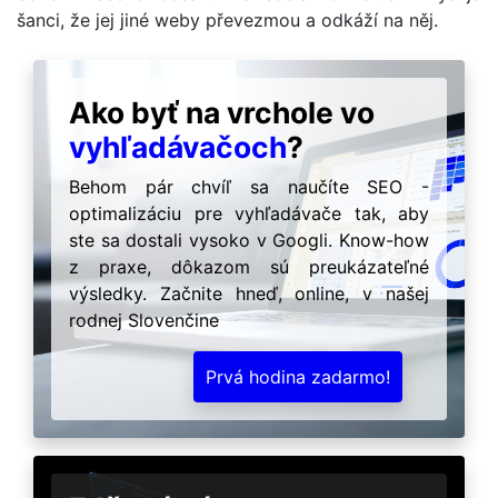
šanci, že jej jiné weby převezmou a odkáží na něj.
Ako byť na vrchole vo
vyhľadávačoch
?
Behom pár chvíľ sa naučíte SEO -
optimalizáciu pre vyhľadávače tak, aby
ste sa dostali vysoko v Googli. Know-how
z praxe, dôkazom sú preukázateľné
výsledky. Začnite hneď, online, v našej
rodnej Slovenčine
Prvá hodina zadarmo!