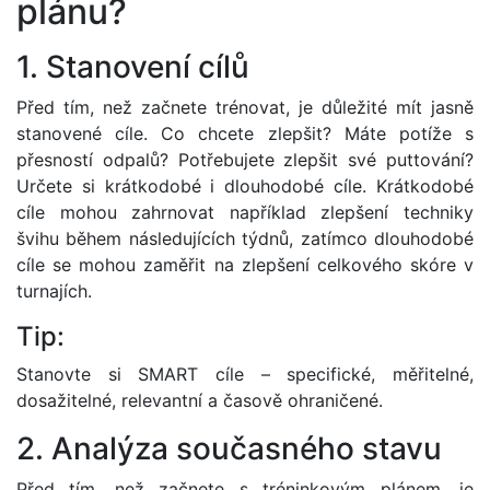
plánu?
1. Stanovení cílů
Před tím, než začnete trénovat, je důležité mít jasně
stanovené cíle. Co chcete zlepšit? Máte potíže s
přesností odpalů? Potřebujete zlepšit své puttování?
Určete si krátkodobé i dlouhodobé cíle. Krátkodobé
cíle mohou zahrnovat například zlepšení techniky
švihu během následujících týdnů, zatímco dlouhodobé
cíle se mohou zaměřit na zlepšení celkového skóre v
turnajích.
Tip:
Stanovte si SMART cíle – specifické, měřitelné,
dosažitelné, relevantní a časově ohraničené.
2. Analýza současného stavu
Před tím, než začnete s tréninkovým plánem, je