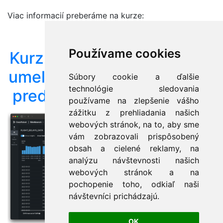
Viac informacií preberáme na kurze:
Používame cookies
Kurz AI - Praktický úvod do
umelej inteligencie (AI) bez
Súbory cookie a ďalšie
technológie sledovania
predchádzajúcich znalostí
používame na zlepšenie vášho
zážitku z prehliadania našich
webových stránok, na to, aby sme
vám zobrazovali prispôsobený
obsah a cielené reklamy, na
analýzu návštevnosti našich
webových stránok a na
pochopenie toho, odkiaľ naši
návštevníci prichádzajú.
OK