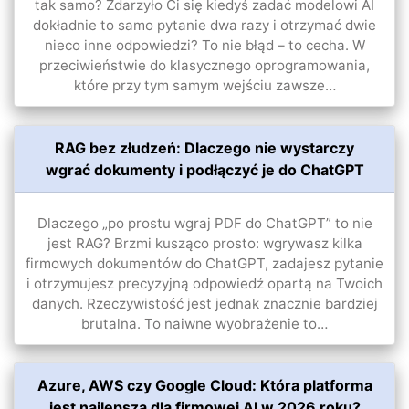
tak samo? Zdarzyło Ci się kiedyś zadać modelowi AI
dokładnie to samo pytanie dwa razy i otrzymać dwie
nieco inne odpowiedzi? To nie błąd – to cecha. W
przeciwieństwie do klasycznego oprogramowania,
które przy tym samym wejściu zawsze…
RAG bez złudzeń: Dlaczego nie wystarczy
wgrać dokumenty i podłączyć je do ChatGPT
Dlaczego „po prostu wgraj PDF do ChatGPT” to nie
jest RAG? Brzmi kusząco prosto: wgrywasz kilka
firmowych dokumentów do ChatGPT, zadajesz pytanie
i otrzymujesz precyzyjną odpowiedź opartą na Twoich
danych. Rzeczywistość jest jednak znacznie bardziej
brutalna. To naiwne wyobrażenie to…
Azure, AWS czy Google Cloud: Która platforma
jest najlepsza dla firmowej AI w 2026 roku?