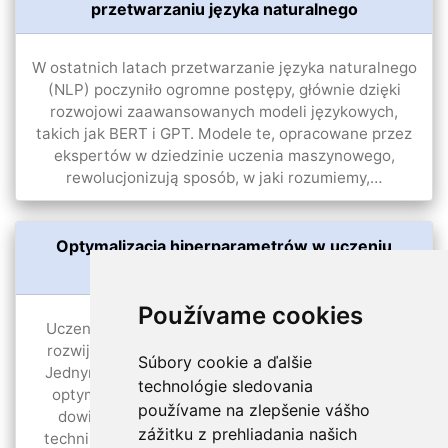
przetwarzaniu języka naturalnego
W ostatnich latach przetwarzanie języka naturalnego
(NLP) poczyniło ogromne postępy, głównie dzięki
rozwojowi zaawansowanych modeli językowych,
takich jak BERT i GPT. Modele te, opracowane przez
ekspertów w dziedzinie uczenia maszynowego,
rewolucjonizują sposób, w jaki rozumiemy,…
Optymalizacja hiperparametrów w uczeniu
maszynowym: techniki i narzędzia
Používame cookies
Uczenie maszynowe to dyscyplina, która stale się
rozwija i wymaga ciągłego udoskonalania modeli.
Súbory cookie a ďalšie
Jednym z kluczowych aspektów tego procesu jest
technológie sledovania
optymalizacja hiperparametrów. W tym artykule
používame na zlepšenie vášho
dowiesz się, czym właściwie jest, jakie istnieją
zážitku z prehliadania našich
techniki skutecznego wykonywania tego zadania i