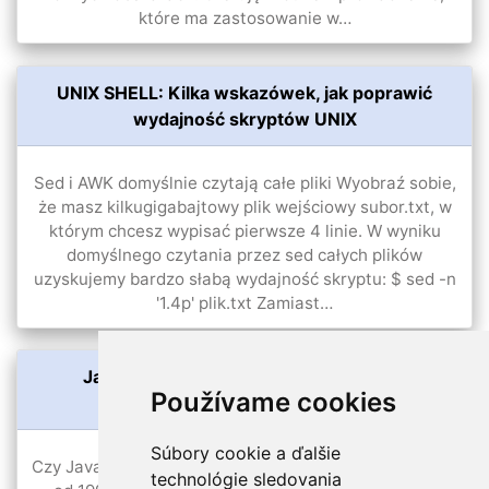
które ma zastosowanie w…
UNIX SHELL: Kilka wskazówek, jak poprawić
wydajność skryptów UNIX
Sed i AWK domyślnie czytają całe pliki Wyobraź sobie,
że masz kilkugigabajtowy plik wejściowy subor.txt, w
którym chcesz wypisać pierwsze 4 linie. W wyniku
domyślnego czytania przez sed całych plików
uzyskujemy bardzo słabą wydajność skryptu: $ sed -n
'1.4p' plik.txt Zamiast…
Java? Programowanie za tysiące euro
Používame cookies
miesięcznie!
Súbory cookie a ďalšie
Czy Java jest perspektywiczna? Java istnieje na rynku
technológie sledovania