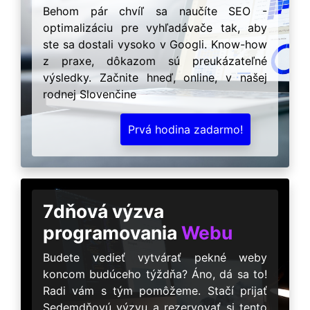
Behom pár chvíľ sa naučíte SEO -
optimalizáciu pre vyhľadávače tak, aby
ste sa dostali vysoko v Googli. Know-how
z praxe, dôkazom sú preukázateľné
výsledky. Začnite hneď, online, v našej
rodnej Slovenčine
Prvá hodina zadarmo!
7dňová výzva
programovania
Webu
Budete vedieť vytvárať pekné weby
koncom budúceho týždňa? Áno, dá sa to!
Radi vám s tým pomôžeme. Stačí prijať
Sedemdňovú výzvu a rezervovať si tento