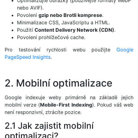
Optimalizujte obrázky (používejte formáty WebP
nebo AVIF).
Povolení
gzip nebo Brotli komprese
.
Minimalizace CSS, JavaScriptu a HTML.
Použití
Content Delivery Network (CDN)
.
Povolení prohlížečové cache.
Pro testování rychlosti webu použijte
Google
PageSpeed ​​Insights
.
2. Mobilní optimalizace
Google indexuje weby primárně na základě jejich
mobilní verze (
Mobile-First Indexing
). Pokud váš web
není responzivní, ztrácíte pozice.
2.1 Jak zajistit mobilní
optimalizaci?