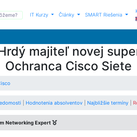
IT Kurzy
Články
SMART Riešenia
Hrdý majiteľ novej supe
Ochranca Cisco Siete
Cisco
vedomosti
|
Hodnotenia absolventov
|
Najbližšie termíny
|
R
m Networking Expert