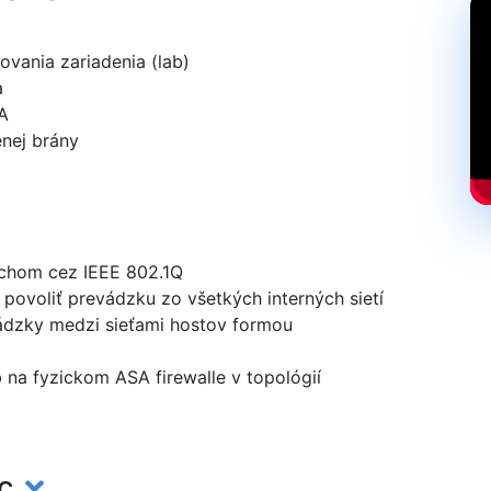
vania zariadenia (lab)
a
SA
enej brány
tchom cez IEEE 802.1Q
povoliť prevádzku zo všetkých interných sietí
ádzky medzi sieťami hostov formou
 na fyzickom ASA firewalle v topológií
ec