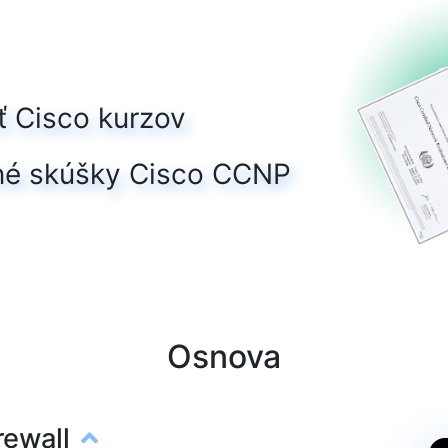
 Cisco kurzov
čné skúšky Cisco CCNP
Osnova
rewall