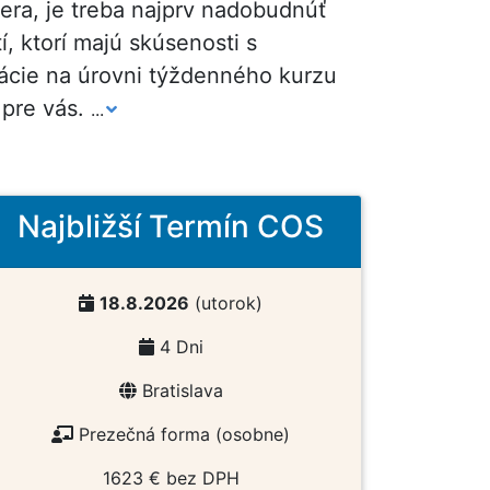
era, je treba najprv nadobudnúť
 ktorí majú skúsenosti s
rácie na úrovni týždenného kurzu
 pre vás.
...
Najbližší Termín COS
18.8.2026
(utorok)
4 Dni
Bratislava
Prezečná forma (osobne)
1623 € bez DPH