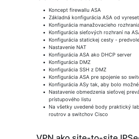
Koncept firewallu ASA
Základná konfigurácia ASA od vyreseto
Konfigurácia manažovacieho rozhrani
Konfigurácia sieťových rozhraní na A
Konfigurácia statickej cesty - predvol
Nastavenie NAT
Konfigurácia ASA ako DHCP server
Konfigurácia DMZ
Konfigurácia SSH z DMZ
Konfigurácia ASA pre spojenie so swi
Konfigurácia ASy tak, aby bolo možné 
Nastavenie obmedzenia sieťovej prev
prístupového listu
Na všetky uvedené body praktický lab
routrov a switchov Cisco
VPN ako site-to-site IPS