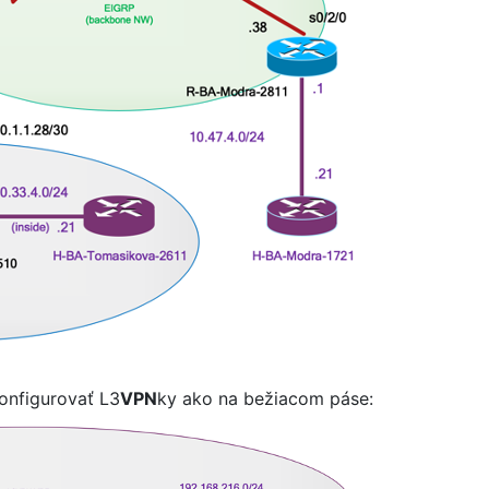
onfigurovať L3
VPN
ky ako na bežiacom páse: