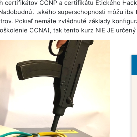
h certifikátov CCNP a certifikátu Etického Hack
Nadobudnúť takého superschopnosti môžu iba tí,
utrov. Pokiaľ nemáte zvládnuté základy konfigu
rboškolenie CCNA), tak tento kurz NIE JE určený