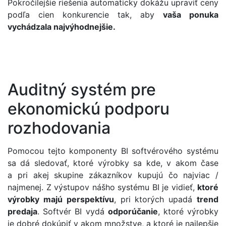
Pokročilejšie riešenia automaticky dokážu upraviť ceny
podľa cien konkurencie tak, aby
vaša ponuka
vychádzala najvýhodnejšie.
Auditný systém pre
ekonomickú podporu
rozhodovania
Pomocou tejto komponenty BI softvérového systému
sa dá sledovať, ktoré výrobky sa kde, v akom čase
a pri akej skupine zákazníkov kupujú čo najviac /
najmenej. Z výstupov nášho systému BI je vidieť,
ktoré
výrobky majú perspektívu
, pri ktorých upadá
trend
predaja
. Softvér BI vydá
odporúčanie
, ktoré výrobky
je dobré dokúpiť v akom množstve, a ktoré je najlepšie