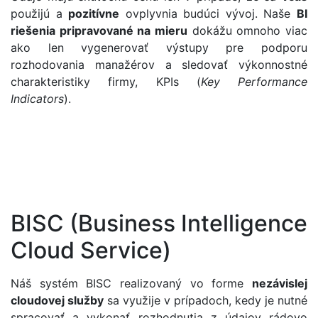
použijú a
pozitívne
ovplyvnia budúci vývoj. Naše
BI
riešenia pripravované na mieru
dokážu omnoho viac
ako len vygenerovať výstupy pre podporu
rozhodovania manažérov a sledovať výkonnostné
charakteristiky firmy, KPIs (
Key Performance
Indicators
).
BISC (Business Intelligence
Cloud Service)
Náš systém BISC realizovaný vo forme
nezávislej
cloudovej služby
sa využije v prípadoch, kedy je nutné
spracovať a vykonať rozhodnutia z údajov rádovo