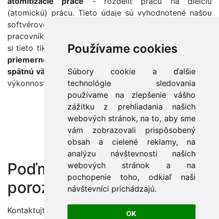
atomitizácie práce
- rozdeliť prácu na dielčiu
(atomickú) prácu. Tieto údaje sú vyhodnotené našou
softvérovou komponentov a sú
pridelené
skupine
pracovníkov, ktorá je na tieto úlohy
kvalifikovaná
. Tá
Používame cookies
si tieto tikety
vyzdvihne a ich vykoná
. Systém sleduje
priemerne časy vykonania tiketov
ako aj zberá
Súbory cookie a ďalšie
spätnú väzbu kvality práce
. Je možné takto počítať aj
technológie sledovania
výkonnosť zamestnancov.
používame na zlepšenie vášho
zážitku z prehliadania našich
webových stránok, na to, aby sme
vám zobrazovali prispôsobený
obsah a cielené reklamy, na
analýzu návštevnosti našich
Poďme sa o tom
webových stránok a na
pochopenie toho, odkiaľ naši
porozprávať
návštevníci prichádzajú.
Kontaktujte nás a spoločne vyrobíme návrh vášho BI
OK