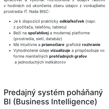
v hodinách od ukončenia zberu údajov z vonkajšieho
prostredia IT. Naše BISC:
Je k dispozícií prakticky
odkiaľkoľvek
(napr.
z počítača, telefónu, tabletu)
Beží na
spoľahlivej
a modernej platforme
(prostredia, sietí, databáz)
Má intuitívne a
priamočiare
grafické
rozhranie
Vyhodnotené údaje
vizualizuje
a prispôsobuje vo
forme meniteľných
prehľadných grafov
a jednoduchých indikátorov
Predajný systém poháňaný
BI (Business Intelligence)