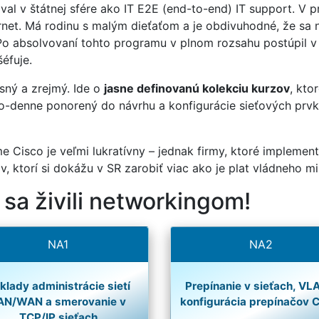
al v štátnej sfére ako IT E2E (end-to-end) IT support. V pr
net. Má rodinu s malým dieťaťom a je obdivuhodné, že sa na
Po absolvovaní tohto programu v plnom rozsahu postúpil v 
éfuje.
sný a zrejmý. Ide o
jasne definovanú kolekciu kurzov
, kto
nno-denne ponorený do návrhu a konfigurácie sieťových prv
e Cisco je veľmi lukratívny – jednak firmy, ktoré implement
, ktorí si dokážu v SR zarobiť viac ako je plat vládneho min
 sa živili networkingom!
NA1
NA2
klady administrácie sietí
Prepínanie v sieťach, VL
AN/WAN a smerovanie v
konfigurácia prepínačov 
TCP/IP sieťach