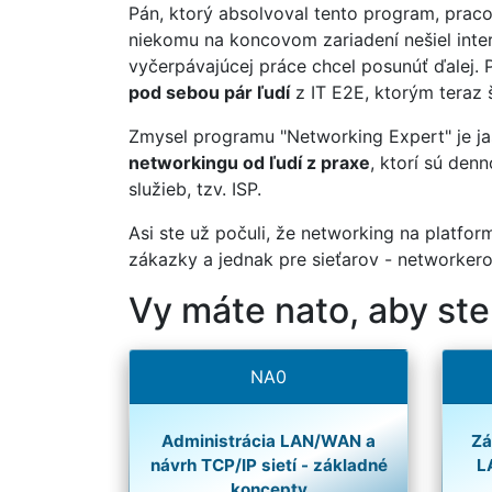
Pán, ktorý absolvoval tento program, pracov
niekomu na koncovom zariadení nešiel inter
vyčerpávajúcej práce chcel posunúť ďalej. 
pod sebou pár ľudí
z IT E2E, ktorým teraz š
Zmysel programu "Networking Expert" je ja
networkingu od ľudí z praxe
, ktorí sú de
služieb, tzv. ISP.
Asi ste už počuli, že networking na platform
zákazky a jednak pre sieťarov - networkerov
Vy máte nato, aby ste
NA0
Administrácia LAN/WAN a
Zá
návrh TCP/IP sietí - základné
L
koncepty