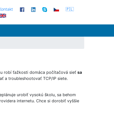
Kontakt
🇵🇱
mu robí ťažkosti domáca počítačová sieť
sa
ať a troubleshootovať TCP/IP siete.
neplánuje urobiť vysokú školu, sa behom
rovidera internetu. Chce si dorobiť vyššie