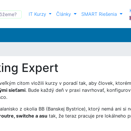
IT Kurzy
Články
SMART Riešenia
ing Expert
eľkým citom vložili kurzy v poradí tak, aby človek, ktoré
vými sieťami
. Bude každý deň v praxi navrhovať, konfigurov
sco.
anisko z okolia BB (Banskej Bystrice), ktorý nemá ani si 
routre, switche a asu
tak, že teraz pracuje pre lokálneho p