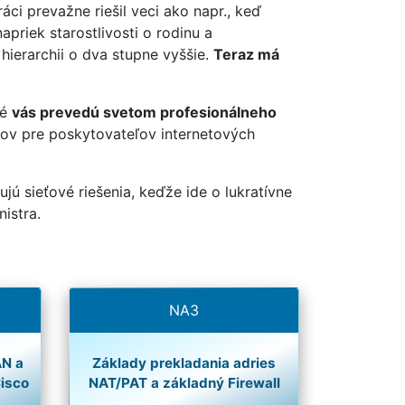
áci prevažne riešil veci ako napr., keď
priek starostlivosti o rodinu a
hierarchii o dva stupne vyššie.
Teraz má
ré
vás prevedú svetom profesionálneho
kov pre poskytovateľov internetových
ujú sieťové riešenia, keďže ide o lukratívne
istra.
NA3
AN a
Základy prekladania adries
Cisco
NAT/PAT a základný Firewall