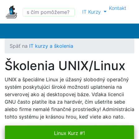
Kontakt
IT Kurzy
Späť na
IT kurzy a školenia
Školenia UNIX/Linux
UNIX a špeciálne Linux je úžasný slobodný operačný
systém poskytujúci široké možnosti uplatnenia na
serverovej ako aj desktopovej báze. Vďaka licencii
GNU často platíte iba za hardvér, čím ušetrite sebe
alebo firme nemalé finančné prostriedky! Administrácia
tohto systému je krásnou hrou, keď viete ako nato.
Linux Kurz #1