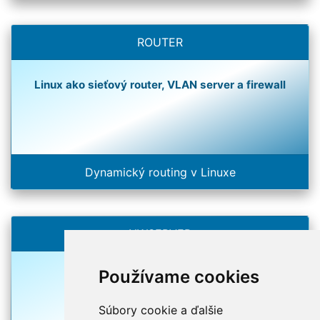
ROUTER
Linux ako sieťový router, VLAN server a firewall
Dynamický routing v Linuxe
NWSERVER
Používame cookies
UNIX ako sieťový server
Súbory cookie a ďalšie