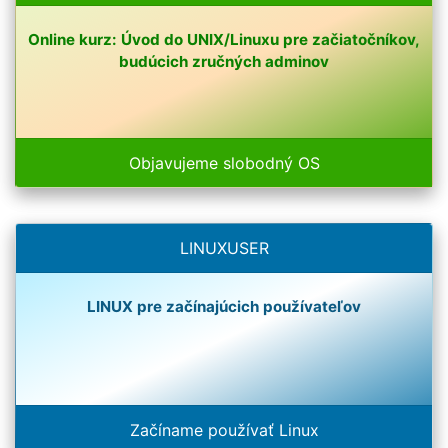
Online kurz: Úvod do UNIX/Linuxu pre začiatočníkov,
budúcich zručných adminov
Objavujeme slobodný OS
LINUXUSER
LINUX pre začínajúcich používateľov
Začíname používať Linux