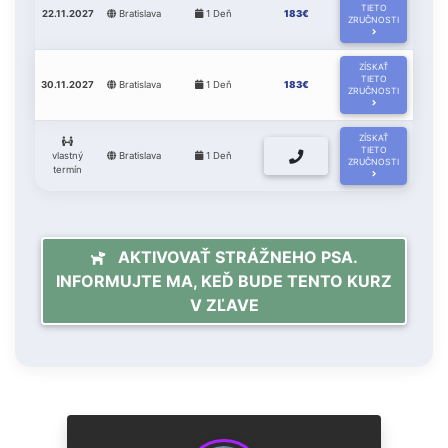
TIETO
22.11.2027
Bratislava
1 Deň
183€
ZRUČNOSTI
ZÍSKAŤ
TIETO
30.11.2027
Bratislava
1 Deň
183€
ZRUČNOSTI
ZÍSKAŤ
TIETO
vlastný
Bratislava
1 Deň
ZRUČNOSTI
termín
AKTIVOVAŤ STRÁŽNEHO PSA.
INFORMUJTE MA, KEĎ BUDE TENTO KURZ
V ZĽAVE