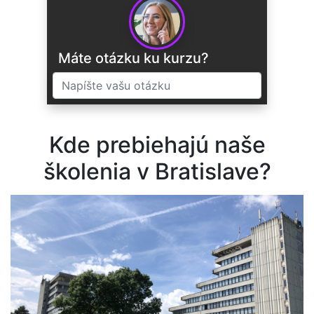
Máte otázku ku kurzu?
Kde prebiehajú naše
ODOSLAŤ
školenia v Bratislave?