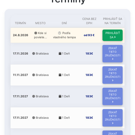
CENA BEZ
PRIHLÁSIŤ SA
TERMÍN
MESTO
DNÍ
DPH
NA TERMÍN
Kde si
Podľa
PRIHLÁSIŤ
24.8.2026
od 93 €
poviete...
vlastného tempa
SA
ZÍSKAŤ
TIETO
17.11.2026
Bratislava
1 Deň
183€
ZRUČNOSTI
ZÍSKAŤ
TIETO
11.11.2027
Bratislava
1 Deň
183€
ZRUČNOSTI
ZÍSKAŤ
TIETO
17.11.2027
Bratislava
1 Deň
183€
ZRUČNOSTI
ZÍSKAŤ
TIETO
17.11.2027
Bratislava
1 Deň
183€
ZRUČNOSTI
ZÍSKAŤ