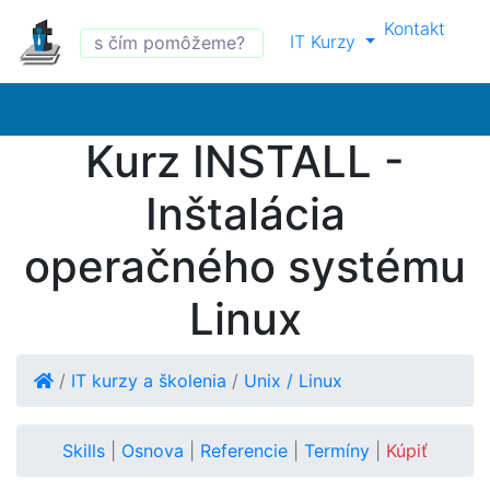
Kontakt
IT Kurzy
Kurz INSTALL -
Inštalácia
operačného systému
Linux
/
IT kurzy a školenia
/
Unix / Linux
Skills
|
Osnova
|
Referencie
|
Termíny
|
Kúpiť