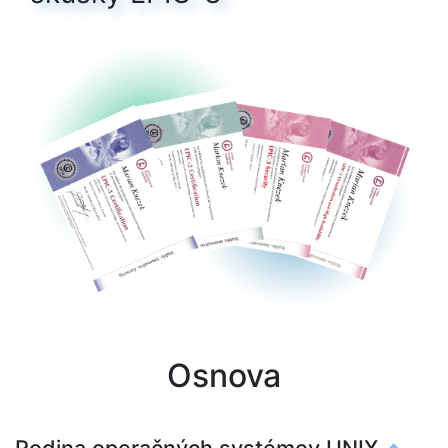
Osnova
Rodina operačných systémov UNIX