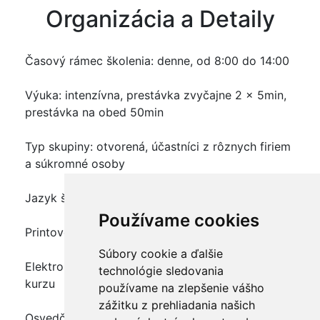
Organizácia a Detaily
Časový rámec školenia: denne, od 8:00 do 14:00
Výuka: intenzívna, prestávka zvyčajne 2 x 5min,
prestávka na obed 50min
Typ skupiny: otvorená, účastníci z rôznych firiem
a súkromné osoby
Jazyk školenia: slovenčina
Používame cookies
Printové školiace materiály: áno, v cene kurzu
Súbory cookie a ďalšie
Elektronické školiace materiály: áno, v cene
technológie sledovania
kurzu
používame na zlepšenie vášho
zážitku z prehliadania našich
Osvedčenie o absolvovaní kurzu - certifikát: áno,