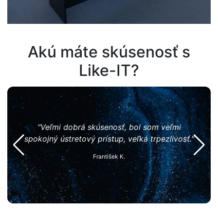
Akú máte skúsenosť s
Like-IT?
"Sp
mi
"Odbornosť, ústretovosť a trpezlivosť."
osť."
Matej K.