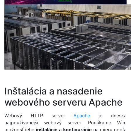
Inštalácia a nasadenie
webového serveru Apache
Webový HTTP server
Apache
je dneska
najpoužívanejší webový server. Ponúkame Vám
možnosť jeho
inštalácie
a
konfigurácie
na mieru podľa