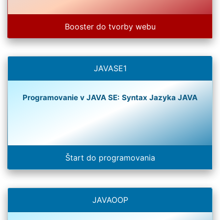
Booster do tvorby webu
JAVASE1
Programovanie v JAVA SE: Syntax Jazyka JAVA
Štart do programovania
JAVAOOP