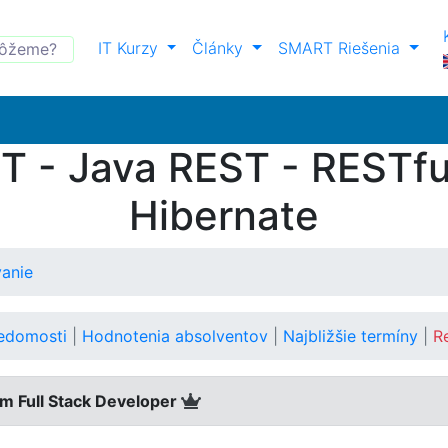
IT Kurzy
Články
SMART Riešenia
 - Java REST - RESTfu
Hibernate
anie
vedomosti
|
Hodnotenia absolventov
|
Najbližšie termíny
|
R
m Full Stack Developer