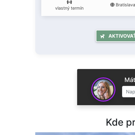
Bratislav
vlastný termín
AKTIVOVAŤ 
Mát
Kde pr