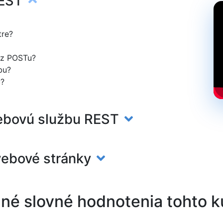
REST
tre?
 z POSTu?
bu?
u?
webovú službu REST
webové stránky
né slovné hodnotenia tohto 