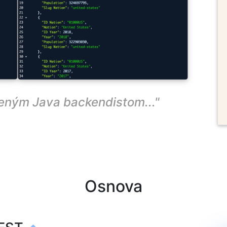
teným Java backendistom..."
Osnova