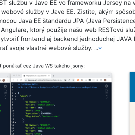
ST službu v Jave EE vo frameworku Jersey na vý
tné webové služby v Jave EE. Zistíte, akým spô
mocou Java EE štandardu JPA (Java Persistence
v Angulare, ktorý použije našu web RESTovú služ
vytvoriť frontend aj backend jednoduchej JAVA 
rať svoje vlastné webové služby.
...
ť ponúkať cez Java WS takého jsony: