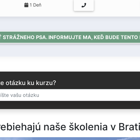
a
1 Deň
STRÁŽNEHO PSA. INFORMUJTE MA, KEĎ BUDE TENTO 
e otázku ku kurzu?
ebiehajú naše školenia v Brat