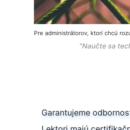
Pre administrátorov, ktorí chcú 
"Naučte sa tech
Garantujeme odbornosť
Lektori majú certifika