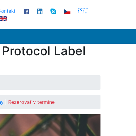
Kontakt
🇵🇱
 Protocol Label
íny
|
Rezerovať v termíne