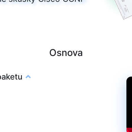
Osnova
 paketu