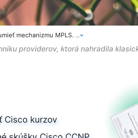
rozumieť mechanizmu MPLS.
...
niku providerov, ktorá nahradila klasick
 Cisco kurzov
čné skúšky Cisco CCNP