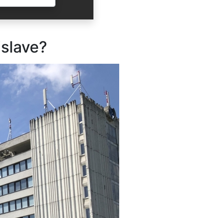
ODOSLAŤ
islave?