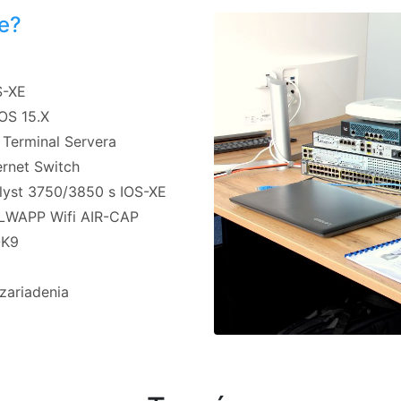
e?
S-XE
IOS 15.X
 Terminal Servera
ernet Switch
lyst 3750/3850 s IOS-XE
 LWAPP Wifi AIR-CAP
-K9
 zariadenia