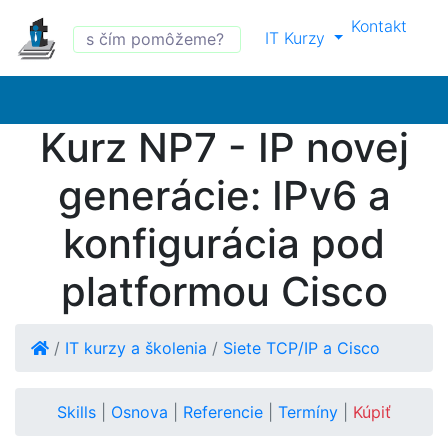
Kontakt
IT Kurzy
Kurz NP7 - IP novej
generácie: IPv6 a
konfigurácia pod
platformou Cisco
/
IT kurzy a školenia
/
Siete TCP/IP a Cisco
Skills
|
Osnova
|
Referencie
|
Termíny
|
Kúpiť