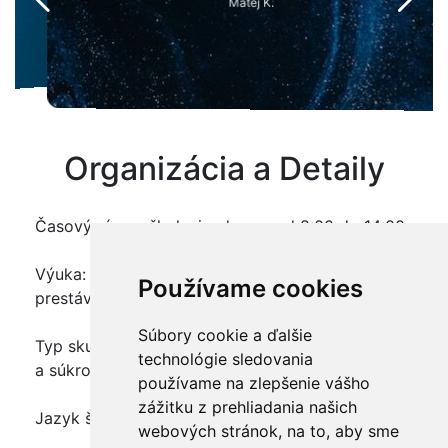
Matej K.
Organizácia a Detaily
Časový rámec školenia: denne, od 8:00 do 14:00
Výuka: intenzívna, prestávka zvyčajne 2 x 5min,
Používame cookies
prestávka na obed 50min
Súbory cookie a ďalšie
Typ skupiny: otvorená, účastníci z rôznych firiem
technológie sledovania
a súkromné osoby
používame na zlepšenie vášho
zážitku z prehliadania našich
Jazyk školenia: slovenčina
webových stránok, na to, aby sme