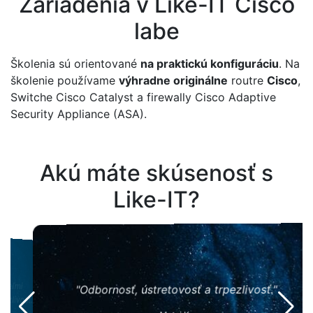
Zariadenia v Like-IT Cisco
labe
Školenia sú orientované
na praktickú konfiguráciu
. Na
školenie používame
výhradne originálne
routre
Cisco
,
Switche Cisco Catalyst a firewally Cisco Adaptive
Security Appliance (ASA).
Akú máte skúsenosť s
Like-IT?
"Sp
mi
"Odbornosť, ústretovosť a trpezlivosť."
osť."