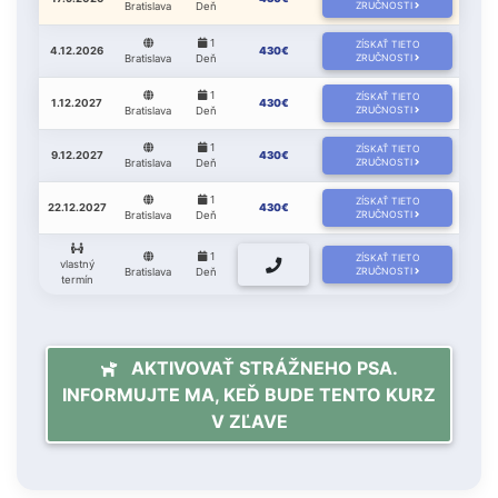
Bratislava
Deň
ZRUČNOSTI
1
ZÍSKAŤ TIETO
4.12.2026
430€
Bratislava
Deň
ZRUČNOSTI
1
ZÍSKAŤ TIETO
1.12.2027
430€
Bratislava
Deň
ZRUČNOSTI
1
ZÍSKAŤ TIETO
9.12.2027
430€
Bratislava
Deň
ZRUČNOSTI
1
ZÍSKAŤ TIETO
22.12.2027
430€
Bratislava
Deň
ZRUČNOSTI
1
ZÍSKAŤ TIETO
vlastný
Bratislava
Deň
ZRUČNOSTI
termín
AKTIVOVAŤ STRÁŽNEHO PSA.
INFORMUJTE MA, KEĎ BUDE TENTO KURZ
V ZĽAVE