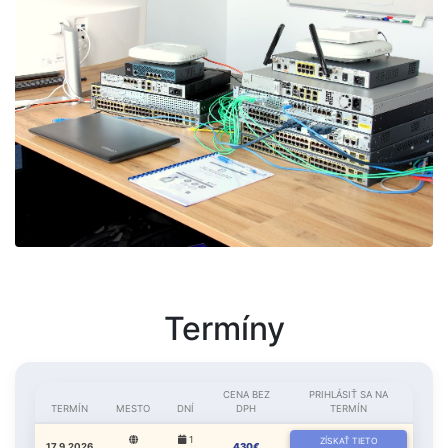
Termíny
CENA BEZ
PRIHLÁSIŤ SA NA
TERMÍN
MESTO
DNÍ
DPH
TERMÍN
1
ZÍSKAŤ TIETO
17.9.2026
430€