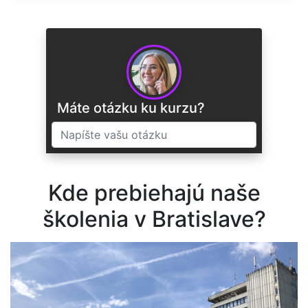
Máte otázku ku kurzu?
Kde prebiehajú naše
ODOSLAŤ
školenia v Bratislave?