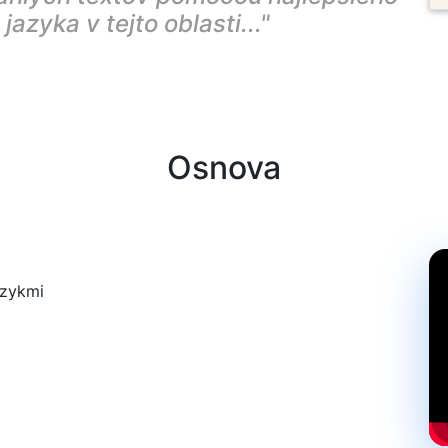
azyka v tejto oblasti..."
Osnova
azykmi