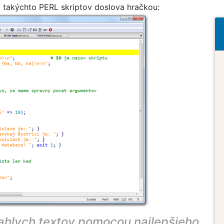
a takýchto PERL skriptov doslova hračkou:
iahlych textov pomocou najlepšieho