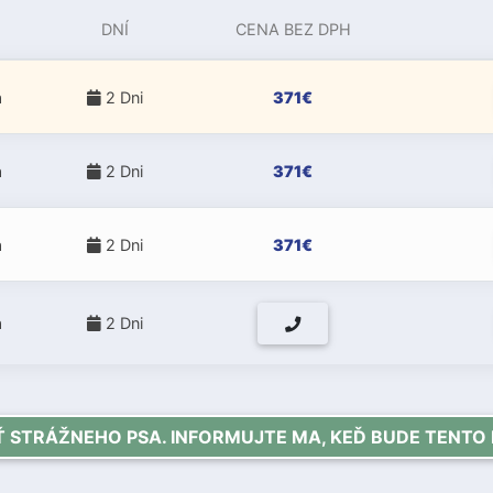
DNÍ
CENA BEZ DPH
a
2 Dni
371€
a
2 Dni
371€
a
2 Dni
371€
a
2 Dni
STRÁŽNEHO PSA. INFORMUJTE MA, KEĎ BUDE TENTO 