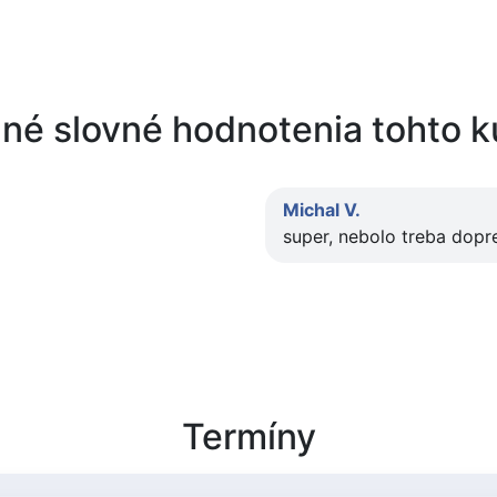
né slovné hodnotenia tohto 
Michal V.
super, nebolo treba dopre
Termíny