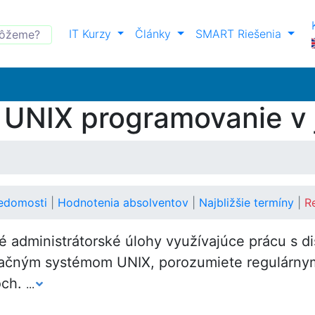
IT Kurzy
Články
SMART Riešenia
 UNIX programovanie v
vedomosti
|
Hodnotenia absolventov
|
Najbližšie termíny
|
R
é administrátorské úlohy využívajúce prácu s d
ačným systémom UNIX, porozumiete regulárnym
och.
...