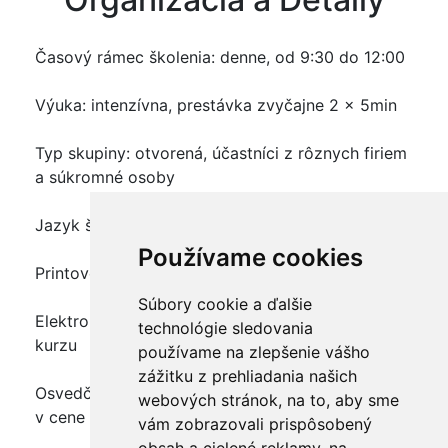
Časový rámec školenia: denne, od 9:30 do 12:00
Výuka: intenzívna, prestávka zvyčajne 2 x 5min
Typ skupiny: otvorená, účastníci z rôznych firiem
a súkromné osoby
Jazyk školenia: slovenčina
Používame cookies
Printové školiace materiály: áno, v cene kurzu
Súbory cookie a ďalšie
Elektronické školiace materiály: áno, v cene
technológie sledovania
kurzu
používame na zlepšenie vášho
zážitku z prehliadania našich
Osvedčenie o absolvovaní kurzu - certifikát: áno,
webových stránok, na to, aby sme
v cene kurzu
vám zobrazovali prispôsobený