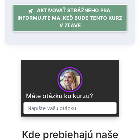
AKTIVOVAŤ STRÁŽNEHO PSA.
INFORMUJTE MA, KEĎ BUDE TENTO KURZ
V ZĽAVE
Máte otázku ku kurzu?
Kde prebiehajú naše