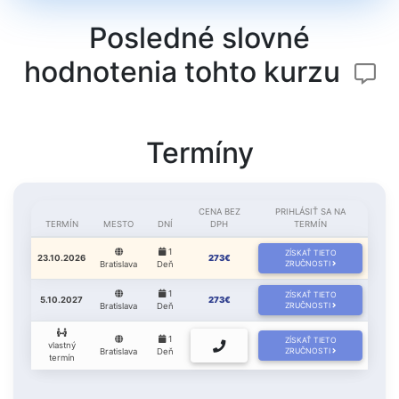
Posledné slovné
hodnotenia tohto kurzu
Termíny
CENA BEZ
PRIHLÁSIŤ SA NA
TERMÍN
MESTO
DNÍ
DPH
TERMÍN
1
ZÍSKAŤ TIETO
23.10.2026
273€
Bratislava
Deň
ZRUČNOSTI
1
ZÍSKAŤ TIETO
5.10.2027
273€
Bratislava
Deň
ZRUČNOSTI
1
ZÍSKAŤ TIETO
vlastný
Bratislava
Deň
ZRUČNOSTI
termín