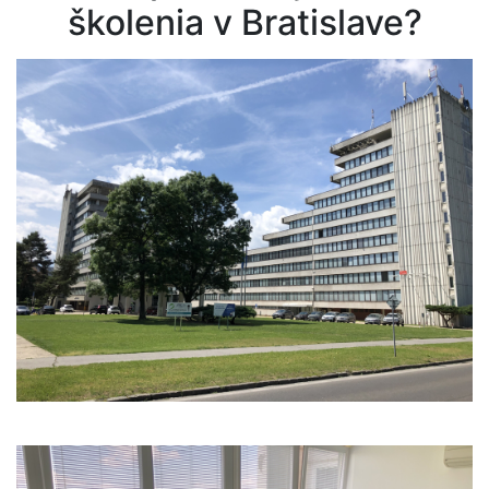
ODOSLAŤ
školenia v Bratislave?