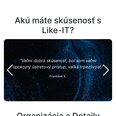
Akú máte skúsenosť s
Like-IT?
"Sp
mi
"Odbornosť, ústretovosť a trpezlivosť."
osť."
Matej K.
Organizácia a Detaily