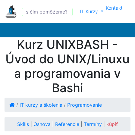
Kontakt
IT Kurzy
Kurz UNIXBASH -
Úvod do UNIX/Linuxu
a programovania v
Bashi
/
IT kurzy a školenia
/
Programovanie
Skills
|
Osnova
|
Referencie
|
Termíny
|
Kúpiť