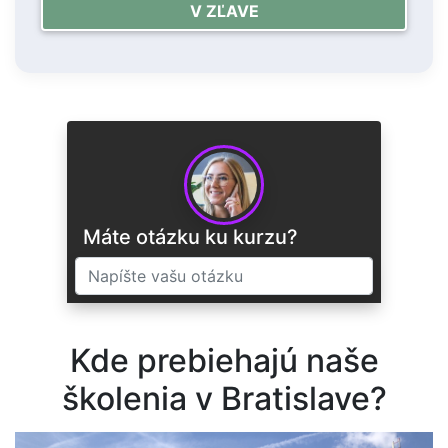
V ZĽAVE
Máte otázku ku kurzu?
Kde prebiehajú naše
ODOSLAŤ
školenia v Bratislave?