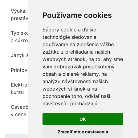
Výuka: intenzívna, prestávka zvyčajne 2 x 5min,
Používame cookies
prestávka na obed 50min
Súbory cookie a ďalšie
Typ skupiny: otvorená, účastníci z rôznych firiem
technológie sledovania
a súkromné osoby
používame na zlepšenie vášho
zážitku z prehliadania našich
Jazyk školenia: slovenčina
webových stránok, na to, aby sme
vám zobrazovali prispôsobený
Printové školiace materiály: áno, v cene kurzu
obsah a cielené reklamy, na
analýzu návštevnosti našich
Elektronické školiace materiály: áno, v cene
webových stránok a na
kurzu
pochopenie toho, odkiaľ naši
návštevníci prichádzajú.
Osvedčenie o absolvovaní kurzu - certifikát: áno,
v cene kurzu
OK
Zmeniť moje nastavenia