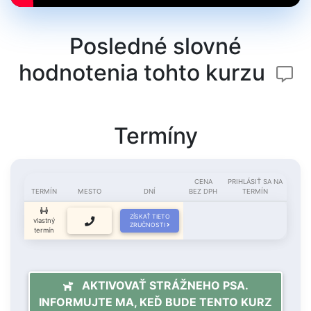
Posledné slovné
hodnotenia tohto kurzu
Termíny
CENA
PRIHLÁSIŤ SA NA
TERMÍN
MESTO
DNÍ
BEZ DPH
TERMÍN
ZÍSKAŤ TIETO
vlastný
ZRUČNOSTI
termín
AKTIVOVAŤ STRÁŽNEHO PSA.
INFORMUJTE MA, KEĎ BUDE TENTO KURZ