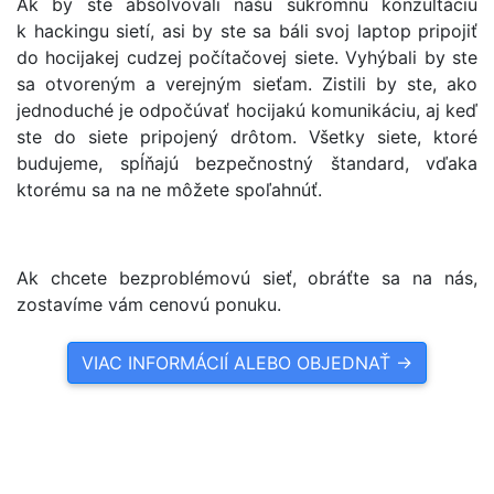
Ak by ste absolvovali našu súkromnú konzultáciu
k hackingu sietí, asi by ste sa báli svoj laptop pripojiť
do hocijakej cudzej počítačovej siete. Vyhýbali by ste
sa otvoreným a verejným sieťam. Zistili by ste, ako
jednoduché je odpočúvať hocijakú komunikáciu, aj keď
ste do siete pripojený drôtom. Všetky siete, ktoré
budujeme, spĺňajú bezpečnostný štandard, vďaka
ktorému sa na ne môžete spoľahnúť.
Ak chcete bezproblémovú sieť, obráťte sa na nás,
zostavíme vám cenovú ponuku.
VIAC INFORMÁCIÍ ALEBO OBJEDNAŤ ->