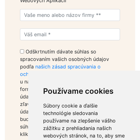
Webových Aplikácií
Odškrtnutím dávate súhlas so
spracovaním vašich osobných údajov
podľa
našich zásad spracúvania o
ochrane osobných údajov
. Vaše údaje sú
u nás v bezpečí. Vyplnením tohto
formulára dávate súhlas na spracovanie
Používame cookies
údajov za účelom odoslania informácií o
zľavách na tento kurz a pravidelných
Súbory cookie a ďalšie
údajov z oblasti marketingu. Vaše údaje
technológie sledovania
budeme uchávať po dobu 5 rokov. Svoj
používame na zlepšenie vášho
súhlas môžete kedykoľvek odvolať
zážitku z prehliadania našich
kliknutím na linku 'Odhlásiť sa' v každom
webových stránok, na to, aby sme