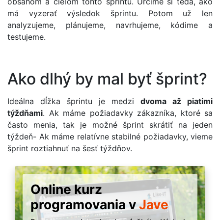
obsahom a cieľom tohto šprintu. Určíme si teda, ako
má vyzerať výsledok šprintu. Potom už len
analyzujeme, plánujeme, navrhujeme, kódime a
testujeme.
Ako dlhý by mal byť šprint?
Ideálna dĺžka šprintu je medzi
dvoma až piatimi
týždňami
. Ak máme požiadavky zákazníka, ktoré sa
často menia, tak je možné šprint skrátiť na jeden
týždeň- Ak máme relatívne stabilné požiadavky, vieme
šprint roztiahnuť na šesť týždňov.
Online kurz
programovania v
Jave