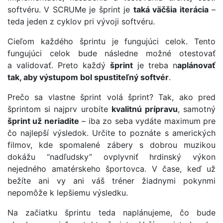
softvéru. V SCRUMe je šprint je
taká väčšia iterácia
–
teda jeden z cyklov pri vývoji softvéru.
Cieľom každého šprintu je fungujúci celok. Tento
fungujúci celok bude následne možné otestovať
a validovať. Preto každý
šprint
je treba n
aplánovať
tak, aby výstupom bol spustiteľný softvér
.
Prečo sa vlastne šprint volá šprint? Tak, ako pred
šprintom si najprv urobíte
kvalitnú prípravu
, samotný
šprint už neriadite
– iba zo seba vydáte maximum pre
čo najlepší výsledok. Určite to poznáte s amerických
filmov, kde spomalené zábery s dobrou muzikou
dokážu “nadľudsky” ovplyvniť hrdinský výkon
nejedného amatérskeho športovca. V čase, keď už
bežíte ani vy ani váš tréner žiadnymi pokynmi
nepomôže k lepšiemu výsledku.
Na začiatku šprintu teda naplánujeme, čo bude