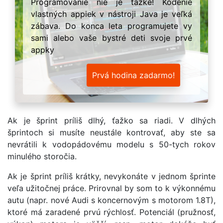
Programovanie nie je ťažké! Kódenie
vlastných appiek v nástroji Java je veľká
zábava. Do konca leta programujete vy
sami alebo vaše bystré deti svoje prvé
appky
Prvá hodina zadarmo!
Ak je šprint príliš dlhý, ťažko sa riadi. V dlhých
šprintoch si musíte neustále kontrovať, aby ste sa
nevrátili k vodopádovému modelu s 50-tych rokov
minulého storočia.
Ak je šprint príliš krátky, nevykonáte v jednom šprinte
veľa užitočnej práce. Prirovnal by som to k výkonnému
autu (napr. nové Audi s koncernovým s motorom 1.8T),
ktoré má zaradené prvú rýchlosť. Potenciál (pružnosť,