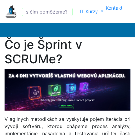
Kontakt
IT Kurzy
Čo je Šprint v
SCRUMe?
V agilných metodikách sa vyskytuje pojem iterácia pri
vývoji softvéru, ktorou chápeme proces analýzy,
implementácie, nasadenia a testovania určitej časti