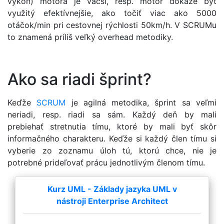
výkon) motora je väčší, resp. motor dokáže byť
využitý efektívnejšie, ako točiť viac ako 5000
otáčok/min pri cestovnej rýchlosti 50km/h. V SCRUMu
to znamená príliš veľký overhead metodiky.
Ako sa riadi šprint?
Keďže
SCRUM
je agilná metodika, šprint sa veľmi
neriadi, resp. riadi sa sám. Každý deň by mali
prebiehať stretnutia tímu, ktoré by mali byť skôr
informačného charakteru. Keďže si každý člen tímu si
vyberie zo zoznamu úloh tú, ktorú chce, nie je
potrebné prideľovať prácu jednotlivým členom tímu.
Kurz UML - Základy jazyka UML v
nástroji Enterprise Architect