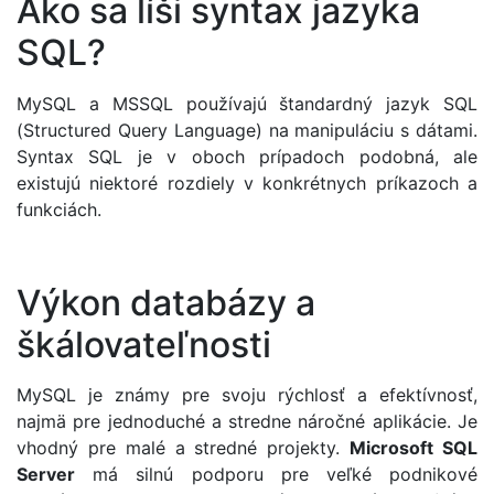
Ako sa líši syntax jazyka
SQL?
MySQL a MSSQL používajú štandardný jazyk SQL
(Structured Query Language) na manipuláciu s dátami.
Syntax SQL je v oboch prípadoch podobná, ale
existujú niektoré rozdiely v konkrétnych príkazoch a
funkciách.
Výkon databázy a
škálovateľnosti
MySQL je známy pre svoju rýchlosť a efektívnosť,
najmä pre jednoduché a stredne náročné aplikácie. Je
vhodný pre malé a stredné projekty.
Microsoft SQL
Server
má silnú podporu pre veľké podnikové