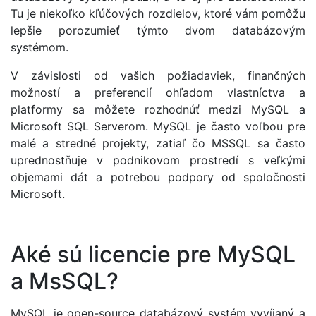
Tu je niekoľko kľúčových rozdielov, ktoré vám pomôžu
lepšie porozumieť týmto dvom databázovým
systémom.
V závislosti od vašich požiadaviek, finančných
možností a preferencií ohľadom vlastníctva a
platformy sa môžete rozhodnúť medzi MySQL a
Microsoft SQL Serverom. MySQL je často voľbou pre
malé a stredné projekty, zatiaľ čo MSSQL sa často
uprednostňuje v podnikovom prostredí s veľkými
objemami dát a potrebou podpory od spoločnosti
Microsoft.
Aké sú licencie pre MySQL
a MsSQL?
MySQL je open-source databázový systém vyvíjaný a