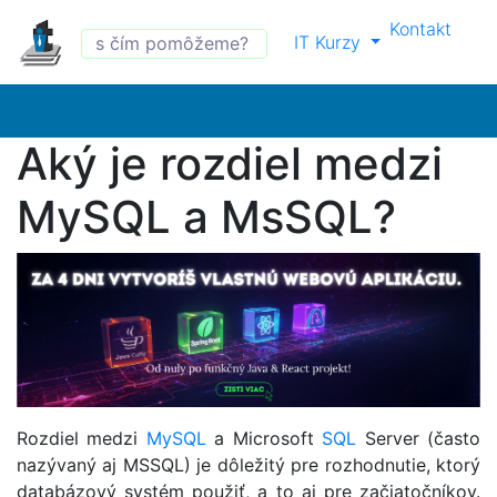
Kontakt
IT Kurzy
Aký je rozdiel medzi
MySQL a MsSQL?
Rozdiel medzi
MySQL
a Microsoft
SQL
Server (často
nazývaný aj MSSQL) je dôležitý pre rozhodnutie, ktorý
databázový systém použiť, a to aj pre začiatočníkov.