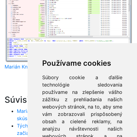
Používame cookies
Marián Knězek
Súbory cookie a ďalšie
technológie sledovania
používame na zlepšenie vášho
Súvisiace články:
zážitku z prehliadania našich
webových stránok, na to, aby sme
MariaDB: správa obrovskej databázy - praktické
vám zobrazovali prispôsobený
skúsenosti
obsah a cielené reklamy, na
Týchto 7 chýb v MySQL robia najčastejšie
analýzu návštevnosti našich
začiatočníci! Stačí iba nerobiť...
webových stránok a na