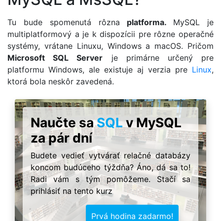
Tu bude spomenutá rôzna
platforma.
MySQL je
multiplatformový a je k dispozícii pre rôzne operačné
systémy, vrátane Linuxu, Windows a macOS. Pričom
Microsoft SQL Server
je primárne určený pre
platformu Windows, ale existuje aj verzia pre
Linux
,
ktorá bola neskôr zavedená.
Naučte sa
SQL
v MySQL
za pár dní
Budete vedieť vytvárať relačné databázy
koncom budúceho týždňa? Áno, dá sa to!
Radi vám s tým pomôžeme. Stačí sa
prihlásiť na tento kurz
Prvá hodina zadarmo!