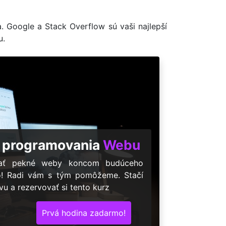
a. Google a Stack Overflow sú vaši najlepší
u.
 programovania
Webu
árať pekné weby koncom budúceho
o! Radi vám s tým pomôžeme. Stačí
u a rezervovať si tento kurz
Prvá hodina zadarmo!