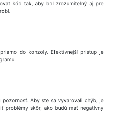
vať kód tak, aby bol zrozumiteľný aj pre
robí.
riamo do konzoly. Efektívnejší prístup je
ogramu.
 pozornosť. Aby ste sa vyvarovali chýb, je
liť problémy skôr, ako budú mať negatívny