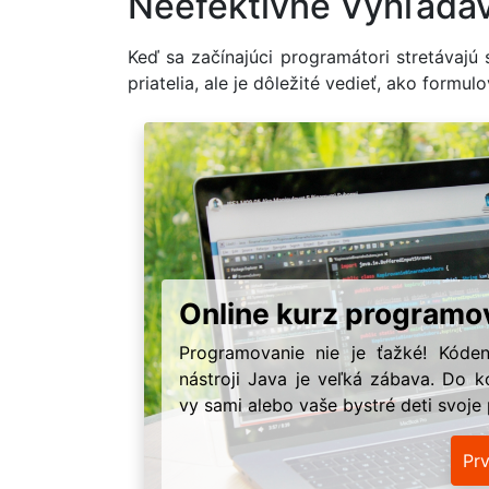
Neefektívne Vyhľadá
Keď sa začínajúci programátori stretávajú 
priatelia, ale je dôležité vedieť, ako form
Online kurz programo
Programovanie nie je ťažké! Kóden
nástroji Java je veľká zábava. Do k
vy sami alebo vaše bystré deti svoje
Pr