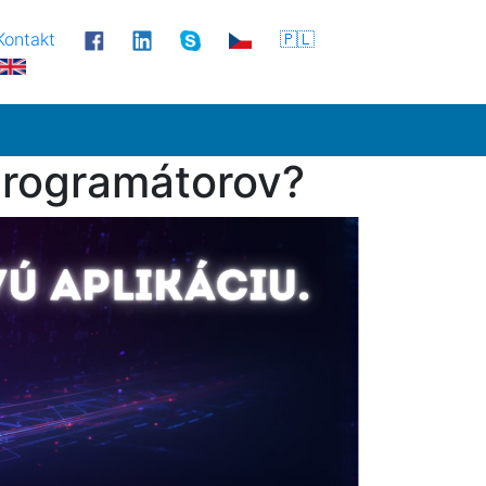
Kontakt
🇵🇱
 programátorov?