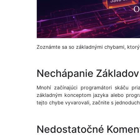
Zoznámte sa so základnými chybami, ktorýc
Nechápanie Základov
Mnohí začínajúci programátori skáču pr
základným konceptom jazyka alebo progra
tejto chybe vyvarovali, začnite s jednoduch
Nedostatočné Koment