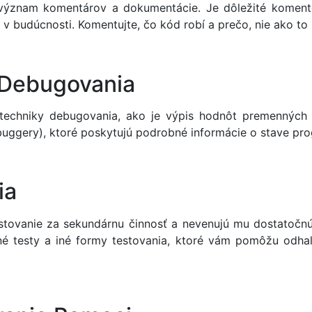
 význam komentárov a dokumentácie. Je dôležité komento
 budúcnosti. Komentujte, čo kód robí a prečo, nie ako to 
 Debugovania
techniky debugovania, ako je výpis hodnôt premenných p
ebuggery), ktoré poskytujú podrobné informácie o stave pr
ia
stovanie za sekundárnu činnosť a nevenujú mu dostatočnú
čné testy a iné formy testovania, ktoré vám pomôžu odha