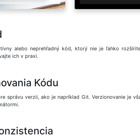
d
ktívny alebo neprehľadný kód, ktorý nie je ľahko rozšíri
jte ich v praxi.
novania Kódu
 správu verzii, ako je napríklad Git. Verzionovanie je vš
mátormi.
onzistencia