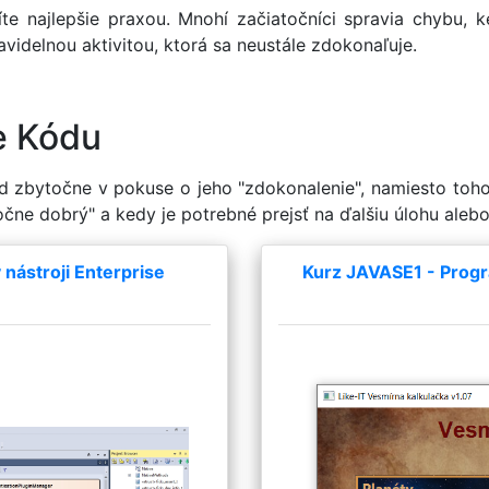
íte najlepšie praxou. Mnohí začiatočníci spravia chybu, 
idelnou aktivitou, ktorá sa neustále zdokonaľuje.
e Kódu
ód zbytočne v pokuse o jeho "zdokonalenie", namiesto to
čne dobrý" a kedy je potrebné prejsť na ďalšiu úlohu alebo
nástroji Enterprise
Kurz JAVASE1 - Progr