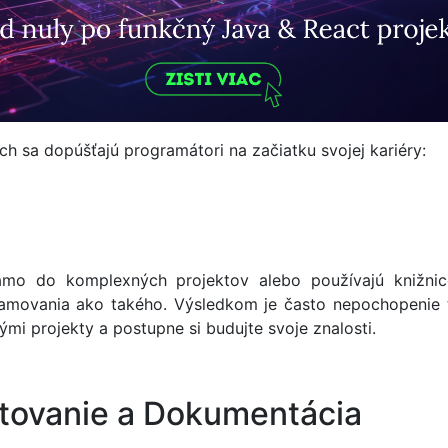
h sa dopúšťajú programátori na začiatku svojej kariéry:
iamo do komplexných projektov alebo používajú knižn
movania ako takého. Výsledkom je často nepochopenie t
ými projekty a postupne si budujte svoje znalosti.
ovanie a Dokumentácia