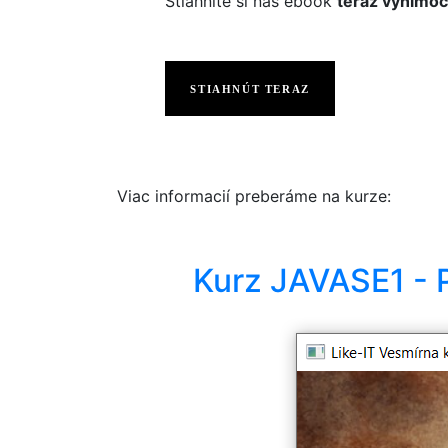
Stiahnite si náš ebook
teraz výnimoč
STIAHNÚT TERAZ
Viac informacií preberáme na kurze:
Kurz JAVASE1 - 