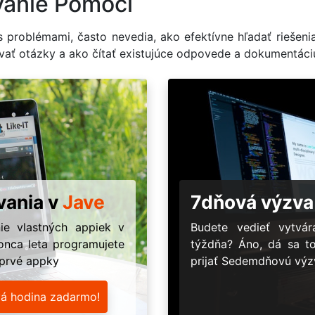
vanie Pomoci
s problémami, často nevedia, ako efektívne hľadať riešeni
ulovať otázky a ako čítať existujúce odpovede a dokumentáci
vania v
Jave
7dňová výzva
ie vlastných appiek v
Budete vedieť vytv
onca leta programujete
týždňa? Áno, dá sa t
 prvé appky
prijať Sedemdňovú výzv
vá hodina zadarmo!