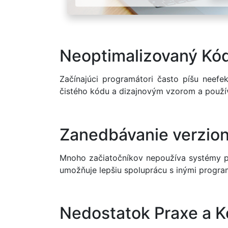
Neoptimalizovaný Kó
Začínajúci programátori často píšu neefe
čistého kódu a dizajnovým vzorom a používa
Zanedbávanie verzio
Mnoho začiatočníkov nepoužíva systémy pre
umožňuje lepšiu spoluprácu s inými progra
Nedostatok Praxe a K