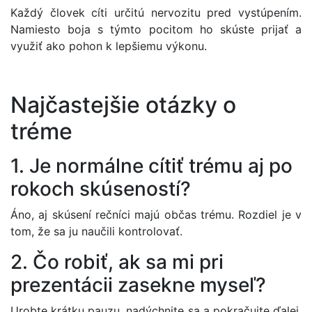
Každý človek cíti určitú nervozitu pred vystúpením.
Namiesto boja s týmto pocitom ho skúste prijať a
využiť ako pohon k lepšiemu výkonu.
Najčastejšie otázky o
tréme
1. Je normálne cítiť trému aj po
rokoch skúseností?
Áno, aj skúsení rečníci majú občas trému. Rozdiel je v
tom, že sa ju naučili kontrolovať.
2. Čo robiť, ak sa mi pri
prezentácii zasekne myseľ?
Urobte krátku pauzu, nadýchnite sa a pokračujte ďalej.