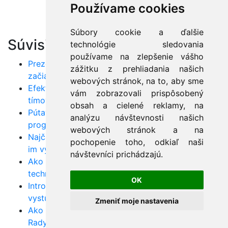
Používame cookies
Súbory cookie a ďalšie
Súvisiace články:
technológie sledovania
používame na zlepšenie vášho
Prezentačné zručnosti pre programátorov
zážitku z prehliadania našich
začiatočníkov: Zlepšite svoju rétoriku
webových stránok, na to, aby sme
Efektívna komunikácia pre vývojárov: Ako zlepšiť
vám zobrazovali prispôsobený
tímovú spoluprácu a porozumenie
obsah a cielené reklamy, na
Pútavé technické prezentácie: Tipy a triky pre
analýzu návštevnosti našich
programátorov
webových stránok a na
Najčastejšie chyby pri prezentovaní v IT: Ako sa
pochopenie toho, odkiaľ naši
im vyhnúť
návštevníci prichádzajú.
Ako efektívne používať vizuálne pomôcky v
technických prezentáciách
OK
Introverti a prezentácie: Tipy pre úspešné verejné
vystúpenia
Zmeniť moje nastavenia
Ako zvládnuť otázky a odpovede po prezentácii:
Rady pre programátorov