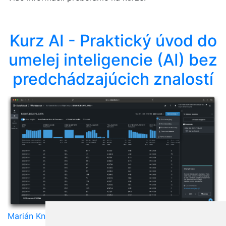
Kurz AI - Praktický úvod do
umelej inteligencie (AI) bez
predchádzajúcich znalostí
Marián Knězek