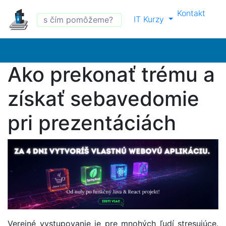
Kontakt
IT Kurzy
Ako prekonať trému a
získať sebavedomie
pri prezentáciách
Verejné vystupovanie je pre mnohých ľudí stresujúce.