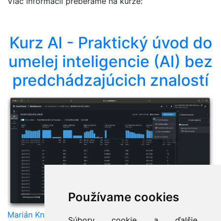
Viac informacií preberáme na kurze:
Kurz AI - Praktický úvod do
umelej inteligencie (AI) bez
predchádzajúcich znalostí
Používame cookies
Marián Knězek
Súbory cookie a ďalšie