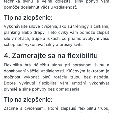
technika švihu je veľmi dôležitá, silný pohyb vám
pomôže dosiahnuť väčšiu vzdialenosť.
Tip na zlepšenie:
Vykonávajte silové cvičenia, ako sú tréningy s činkami,
planking alebo drepy. Tieto cviky vám pomôžu zlepšiť
silu v nohách, trupe a rukách, čo priamo ovplyvní vašu
schopnosť vykonávať silný a presný švih.
4. Zamerajte sa na flexibilitu
Flexibilita hrá dôležitú úlohu pri správnom švihu a
dosahovaní väčšej vzdialenosti. Kľúčovým faktorom je
možnosť vykonať plnú rotáciu trupu bez napätia.
Dobre vyvinutá flexibilita vám umožní vykonávať
plynulé a silné pohyby bez obmedzenia.
Tip na zlepšenie:
Začnite s cvičeniami, ktoré zlepšujú flexibilitu trupu,