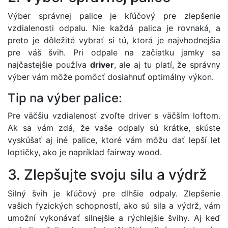
Výber správnej palice je kľúčový pre zlepšenie
vzdialenosti odpalu. Nie každá palica je rovnaká, a
preto je dôležité vybrať si tú, ktorá je najvhodnejšia
pre váš švih. Pri odpale na začiatku jamky sa
najčastejšie používa
driver
, ale aj tu platí, že správny
výber vám môže pomôcť dosiahnuť optimálny výkon.
Tip na výber palice:
Pre väčšiu vzdialenosť zvoľte driver s väčším loftom.
Ak sa vám zdá, že vaše odpaly sú krátke, skúste
vyskúšať aj iné palice, ktoré vám môžu dať lepší let
loptičky, ako je napríklad fairway wood.
3. Zlepšujte svoju silu a výdrž
Silný švih je kľúčový pre dlhšie odpaly. Zlepšenie
vašich fyzických schopností, ako sú sila a výdrž, vám
umožní vykonávať silnejšie a rýchlejšie švihy. Aj keď