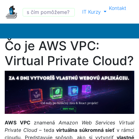
Kontakt
IT Kurzy
Čo je AWS VPC:
Virtual Private Cloud?
AWS VPC
znamená
Amazon Web Services Virtual
Private Cloud
– teda
virtuálna súkromná sieť
v rámci
cloudu. Predstavuje spôsob, ako si vytvoriť
vlastné