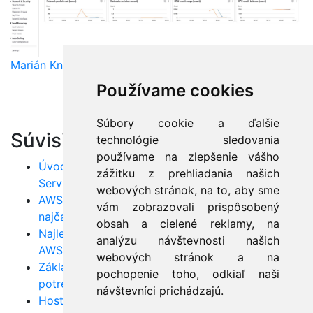
Marián Knězek
Používame cookies
Súbory cookie a ďalšie
Súvisiace články:
technológie sledovania
používame na zlepšenie vášho
Úvod do AWS: Ako začať s Amazon Web
zážitku z prehliadania našich
Services
webových stránok, na to, aby sme
AWS FAQ pre začiatočníkov: Odpovede na
vám zobrazovali prispôsobený
najčastejšie otázky
obsah a cielené reklamy, na
Najlepšie postupy a tipy pre začiatočníkov v
analýzu návštevnosti našich
AWS
webových stránok a na
Základné AWS služby pre začiatočníkov: Čo
pochopenie toho, odkiaľ naši
potrebujete vedieť
návštevníci prichádzajú.
Hosting webových aplikácií na AWS: Kompletný