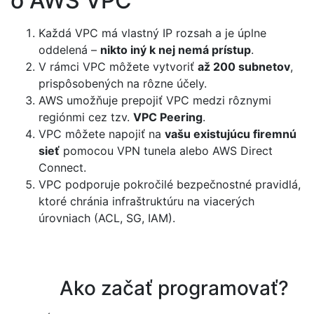
o AWS VPC
Každá VPC má vlastný IP rozsah a je úplne
oddelená –
nikto iný k nej nemá prístup
.
V rámci VPC môžete vytvoriť
až 200 subnetov
,
prispôsobených na rôzne účely.
AWS umožňuje prepojiť VPC medzi rôznymi
regiónmi cez tzv.
VPC Peering
.
VPC môžete napojiť na
vašu existujúcu firemnú
sieť
pomocou VPN tunela alebo AWS Direct
Connect.
VPC podporuje pokročilé bezpečnostné pravidlá,
ktoré chránia infraštruktúru na viacerých
úrovniach (ACL, SG, IAM).
Ako začať programovať?