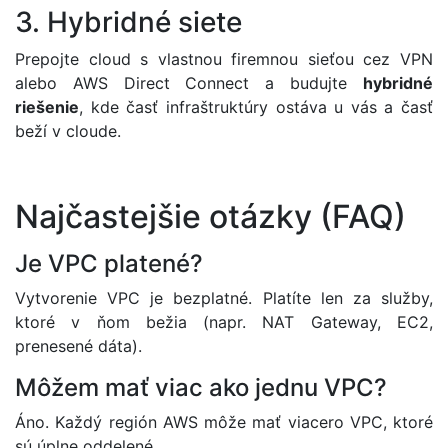
3. Hybridné siete
Prepojte cloud s vlastnou firemnou sieťou cez VPN
alebo AWS Direct Connect a budujte
hybridné
riešenie
, kde časť infraštruktúry ostáva u vás a časť
beží v cloude.
Najčastejšie otázky (FAQ)
Je VPC platené?
Vytvorenie VPC je bezplatné. Platíte len za služby,
ktoré v ňom bežia (napr. NAT Gateway, EC2,
prenesené dáta).
Môžem mať viac ako jednu VPC?
Áno. Každý región AWS môže mať viacero VPC, ktoré
sú úplne oddelené.