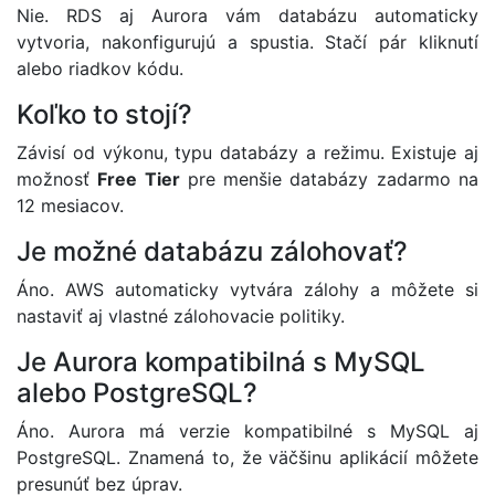
Nie. RDS aj Aurora vám databázu automaticky
vytvoria, nakonfigurujú a spustia. Stačí pár kliknutí
alebo riadkov kódu.
Koľko to stojí?
Závisí od výkonu, typu databázy a režimu. Existuje aj
možnosť
Free Tier
pre menšie databázy zadarmo na
12 mesiacov.
Je možné databázu zálohovať?
Áno. AWS automaticky vytvára zálohy a môžete si
nastaviť aj vlastné zálohovacie politiky.
Je Aurora kompatibilná s MySQL
alebo PostgreSQL?
Áno. Aurora má verzie kompatibilné s MySQL aj
PostgreSQL. Znamená to, že väčšinu aplikácií môžete
presunúť bez úprav.