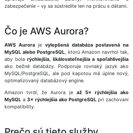
zabezpečenie – vy sa sústredíte len na prácu s dátami.
Čo je AWS Aurora?
AWS Aurora
je
vylepšená databáza postavená na
MySQL alebo PostgreSQL
, ktorú Amazon navrhol tak,
aby bola
rýchlejšia, škálovateľnejšia a spoľahlivejšia
ako bežné databázy. Podporuje rovnaký jazyk ako
MySQL/PostgreSQL, ale pod kapotou má úplne nový,
optimalizovaný databázový engine.
Amazon tvrdí, že Aurora je
až 5× rýchlejšia ako
MySQL
a
3× rýchlejšia ako PostgreSQL
pri zachovaní
kompatibility.
Prečo sú tieto služby