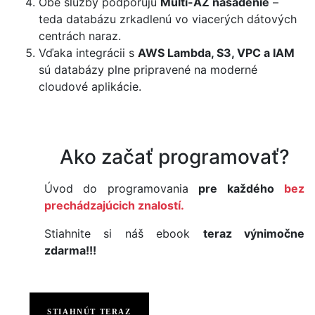
Obe služby podporujú
Multi-AZ nasadenie
–
teda databázu zrkadlenú vo viacerých dátových
centrách naraz.
Vďaka integrácii s
AWS Lambda, S3, VPC a IAM
sú databázy plne pripravené na moderné
cloudové aplikácie.
Ako začať programovať?
Úvod do programovania
pre každého
bez
prechádzajúcich znalostí.
Stiahnite si náš ebook
teraz výnimočne
zdarma!!!
STIAHNÚT TERAZ