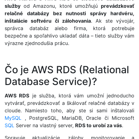
služby
od Amazonu, ktoré umožňujú
prevádzkovať
relačné databázy bez nutnosti správy hardvéru,
inštalácie softvéru či zálohovania
. Ak ste vývojár,
správca databáz alebo firma, ktorá potrebuje
bezpečne a spoľahlivo ukladať dáta – tieto služby vám
výrazne zjednodušia prácu.
Čo je AWS RDS (Relational
Database Service)?
AWS RDS
je služba, ktorá vám umožní jednoducho
vytvárať, prevádzkovať a škálovať relačné databázy v
cloude. Namiesto toho, aby ste si sami inštalovali
MySQL
, PostgreSQL, MariaDB, Oracle či Microsoft
SQL
Server na vlastný server,
RDS to urobí za vás
.
Spravuje aktualizácie, zálohy, monitorovanie a