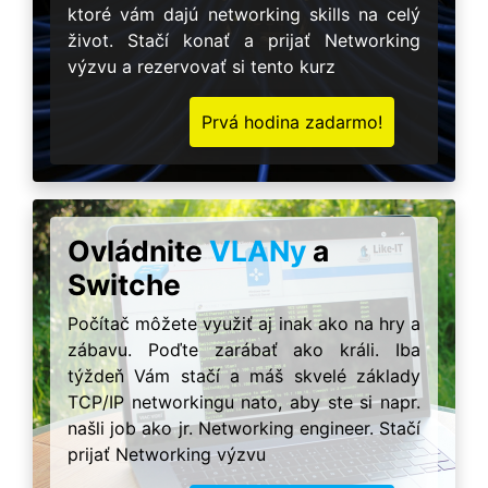
ktoré vám dajú networking skills na celý
život. Stačí konať a prijať Networking
výzvu a rezervovať si tento kurz
Prvá hodina zadarmo!
Ovládnite
VLANy
a
Switche
Počítač môžete využiť aj inak ako na hry a
zábavu. Poďte zarábať ako králi. Iba
týždeň Vám stačí a máš skvelé základy
TCP/IP networkingu nato, aby ste si napr.
našli job ako jr. Networking engineer. Stačí
prijať Networking výzvu