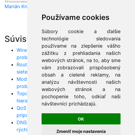
Marián Knězek
Používame cookies
Súbory cookie a ďalšie
Súvisiace články:
technológie sledovania
používame na zlepšenie vášho
Wireshark: Nástroj na profesionálne odhaľovanie
zážitku z prehliadania našich
problémov v LAN/WAN
webových stránok, na to, aby sme
Router a firewall: Základy bezpečnej a spoľahlivej
vám zobrazovali prispôsobený
siete pre menšie firmy
obsah a cielené reklamy, na
Model OSI: Kľúč k efektívnemu riešeniu sieťových
analýzu návštevnosti našich
problémov
webových stránok a na
Topológia siete: Kedy zvoliť hviezdicovú, kedy
pochopenie toho, odkiaľ naši
hierarchickú a kedy mesh?
návštevníci prichádzajú.
QoS v praxi: Zaručte si stabilné a rýchle sieťové
pripojenie
OK
DNS problémy: Skryté riziko, ktoré ovplyvňuje
rýchlosť a dostupnosť vašich služieb
Zmeniť moje nastavenia