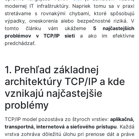
modernej IT infraštruktúry. Napriek tomu sa v praxi
stretávame s rovnakými chybami, ktoré spôsobujú
výpadky, oneskorenia alebo bezpečnostné riziká. V
tomto článku vám ukážeme
5 najčastejších
problémov v TCP/IP sieti
a ako im efektívne
predchádzať.
1. Prehľad základnej
architektúry TCP/IP a kde
vznikajú najčastejšie
problémy
TCP/IP model pozostáva zo štyroch vrstiev:
aplikačná,
transportná, internetová a sieťového prístupu
. Každá
vrstva zohráva dôležitú úlohu pri prenose dát a práve