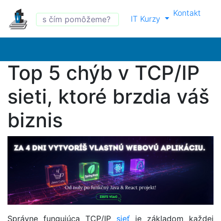
Kontakt
IT Kurzy
Top 5 chýb v TCP/IP
sieti, ktoré brzdia váš
biznis
Správne fungujúca TCP/IP
sieť
je základom každej