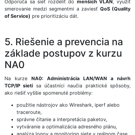
Odporúča sa sieť rozdeliť do
menších VLAN
, využiť
smerovanie medzi segmentmi a zaviesť
QoS (Quality
of Service)
pre prioritizáciu dát.
5. Riešenie a prevencia na
základe postupov z kurzu
NA0
Na kurze
NA0: Administrácia LAN/WAN a návrh
TCP/IP sietí
sa účastníci naučia praktické spôsoby,
ako riešiť vyššie spomenuté problémy:
použitie nástrojov ako Wireshark, iperf alebo
traceroute,
správne čítanie a interpretácia paketov,
vytváranie a optimalizácia adresného plánu,
analýza logov a monitoring siete v reálnom čase,