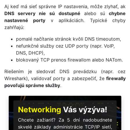
Aj keď má sieť správne IP nastavenia, môže zlyhať, ak
DNS servery nie sú dostupné
alebo sú
chybne
nastavené porty
v aplikáciách. Typické chyby
zahŕňajú:
pomalé načítanie stránok kvôli DNS timeoutom,
nefunkčné služby cez UDP porty (napr. VoIP,
DNS, DHCP),
blokovaný TCP prenos firewallom alebo NATom.
Riešením je sledovať DNS prevádzku (napr. cez
Wireshark), validovať porty a zabezpečiť, že
firewally
povoľujú správne služby
.
Networking
Vás výzýva!
Chcete zažiariť? Za 5 dní nadobudnete
skvelé základy administrácie TCP/IP sietí,