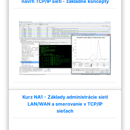
návrh TCP/IP sietí - základné koncepty
Kurz NA1 - Základy administrácie sietí
LAN/WAN a smerovanie v TCP/IP
sieťach