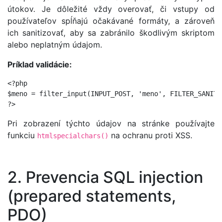
útokov. Je dôležité vždy overovať, či vstupy od
používateľov spĺňajú očakávané formáty, a zároveň
ich sanitizovať, aby sa zabránilo škodlivým skriptom
alebo neplatným údajom.
Príklad validácie:
<?php

$meno = filter_input(INPUT_POST, 'meno', FILTER_SANITI
?>
Pri zobrazení týchto údajov na stránke používajte
funkciu
na ochranu proti XSS.
htmlspecialchars()
2. Prevencia SQL injection
(prepared statements,
PDO)