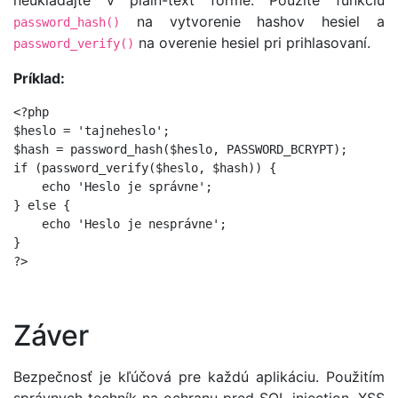
neukladajte v plain-text forme. Použite funkciu
na vytvorenie hashov hesiel a
password_hash()
na overenie hesiel pri prihlasovaní.
password_verify()
Príklad:
<?php

$heslo = 'tajneheslo';

$hash = password_hash($heslo, PASSWORD_BCRYPT);

if (password_verify($heslo, $hash)) {

    echo 'Heslo je správne';

} else {

    echo 'Heslo je nesprávne';

}

?>
Záver
Bezpečnosť je kľúčová pre každú aplikáciu. Použitím
správnych techník na ochranu pred SQL injection, XSS