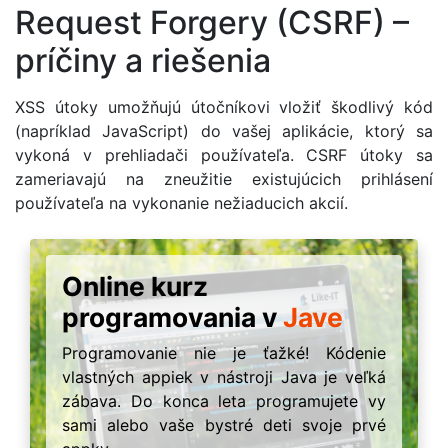
Request Forgery (CSRF) –
príčiny a riešenia
XSS útoky umožňujú útočníkovi vložiť škodlivý kód
(napríklad JavaScript) do vašej aplikácie, ktorý sa
vykoná v prehliadači používateľa. CSRF útoky sa
zameriavajú na zneužitie existujúcich prihlásení
používateľa na vykonanie nežiaducich akcií.
Online kurz
programovania v
Jave
Programovanie nie je ťažké! Kódenie
vlastných appiek v nástroji Java je veľká
zábava. Do konca leta programujete vy
sami alebo vaše bystré deti svoje prvé