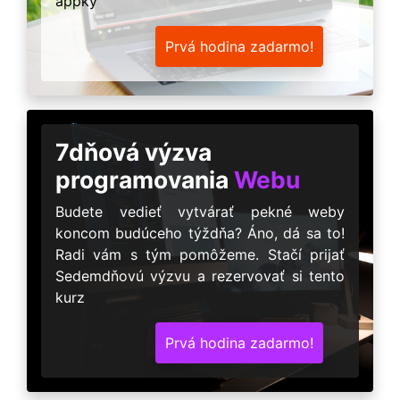
appky
Prvá hodina zadarmo!
7dňová výzva
programovania
Webu
Budete vedieť vytvárať pekné weby
koncom budúceho týždňa? Áno, dá sa to!
Radi vám s tým pomôžeme. Stačí prijať
Sedemdňovú výzvu a rezervovať si tento
kurz
Prvá hodina zadarmo!