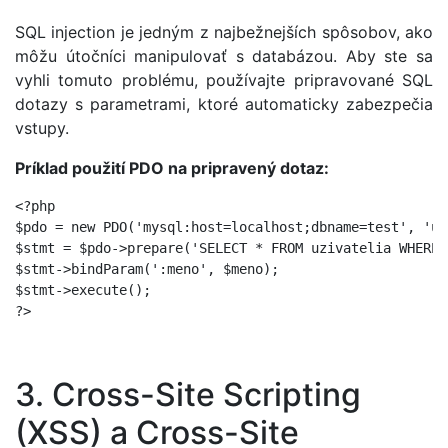
SQL injection je jedným z najbežnejších spôsobov, ako
môžu útočníci manipulovať s databázou. Aby ste sa
vyhli tomuto problému, používajte pripravované SQL
dotazy s parametrami, ktoré automaticky zabezpečia
vstupy.
Príklad použití PDO na pripravený dotaz:
<?php

$pdo = new PDO('mysql:host=localhost;dbname=test', 'us
$stmt = $pdo->prepare('SELECT * FROM uzivatelia WHERE 
$stmt->bindParam(':meno', $meno);

$stmt->execute();

?>
3. Cross-Site Scripting
(XSS) a Cross-Site