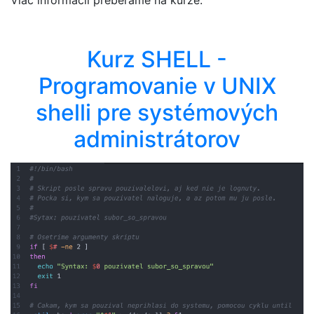
Kurz SHELL -
Programovanie v UNIX
shelli pre systémových
administrátorov