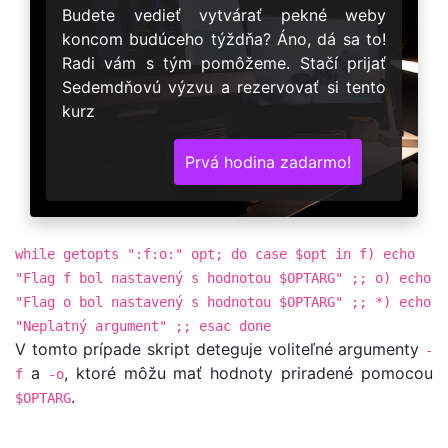
Budete vedieť vytvárať pekné weby
koncom budúceho týždňa? Áno, dá sa to!
Radi vám s tým pomôžeme. Stačí prijať
Sedemdňovú výzvu a rezervovať si tento
kurz
Prvá hodina zadarmo!
while getopts ":f:o:" opt; do case $opt in f) echo
"Flag f bol nastavený s hodnotou $OPTARG" ;; o) echo
"Flag o bol nastavený s hodnotou $OPTARG" ;; *) echo
"Neplatný argument" ;; esac done
V tomto prípade skript deteguje voliteľné argumenty
-
a
, ktoré môžu mať hodnoty priradené pomocou
f
-o
.
$OPTARG