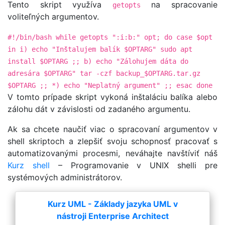
Tento skript využíva
na spracovanie
getopts
voliteľných argumentov.
#!/bin/bash while getopts ":i:b:" opt; do case $opt
in i) echo "Inštalujem balík $OPTARG" sudo apt
install $OPTARG ;; b) echo "Zálohujem dáta do
adresára $OPTARG" tar -czf backup_$OPTARG.tar.gz
$OPTARG ;; *) echo "Neplatný argument" ;; esac done
V tomto prípade skript vykoná inštaláciu balíka alebo
zálohu dát v závislosti od zadaného argumentu.
Ak sa chcete naučiť viac o spracovaní argumentov v
shell skriptoch a zlepšiť svoju schopnosť pracovať s
automatizovanými procesmi, neváhajte navštíviť náš
Kurz
shell
– Programovanie v UNIX shelli pre
systémových administrátorov.
Kurz UML - Základy jazyka UML v
nástroji Enterprise Architect