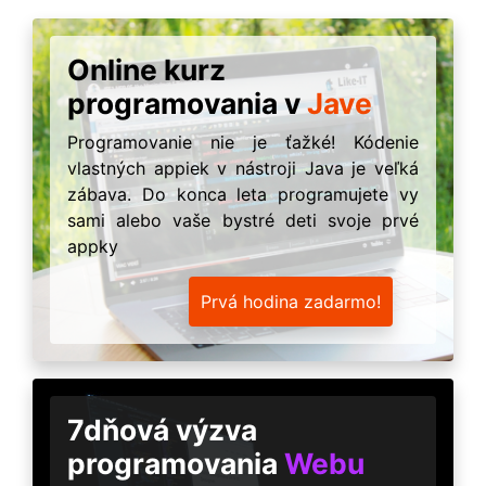
Online kurz
programovania v
Jave
Programovanie nie je ťažké! Kódenie
vlastných appiek v nástroji Java je veľká
zábava. Do konca leta programujete vy
sami alebo vaše bystré deti svoje prvé
appky
Prvá hodina zadarmo!
7dňová výzva
programovania
Webu