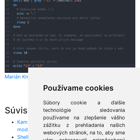
Marián Knězek
Používame cookies
Súbory cookie a ďalšie
Súvisiace články:
technológie sledovania
používame na zlepšenie vášho
Kam pokračovať po základnom Reacte? Objavte
zážitku z prehliadania našich
moderné knižnice a frameworky
webových stránok, na to, aby sme
Shell scripting: Tajná zbraň pre automatizáciu a