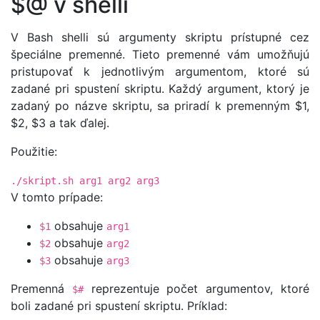
$@ v shelli
V Bash shelli sú argumenty skriptu prístupné cez
špeciálne premenné. Tieto premenné vám umožňujú
pristupovať k jednotlivým argumentom, ktoré sú
zadané pri spustení skriptu. Každý argument, ktorý je
zadaný po názve skriptu, sa priradí k premenným $1,
$2, $3 a tak ďalej.
Použitie:
./skript.sh arg1 arg2 arg3
V tomto prípade:
obsahuje
$1
arg1
obsahuje
$2
arg2
obsahuje
$3
arg3
Premenná
reprezentuje počet argumentov, ktoré
$#
boli zadané pri spustení skriptu. Príklad: