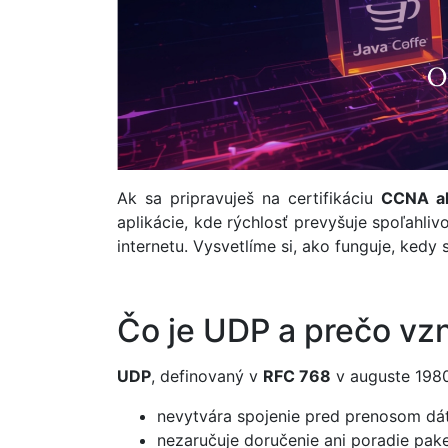
Ak sa pripravuješ na certifikáciu
CCNA a
aplikácie, kde rýchlosť prevyšuje spoľahli
internetu. Vysvetlíme si, ako funguje, kedy
Čo je UDP a prečo vzn
UDP
, definovaný v
RFC 768
v auguste 1980
nevytvára spojenie pred prenosom dá
nezaručuje doručenie ani poradie pak