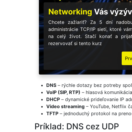
Networking
Vás výzýv
Chcete zažiariť? Za 5 dní nadobu
administrácie TCP/IP sietí, ktoré vá
na celý život. Stačí konať a prij
rezervovať si tento kurz
Pr
DNS
– rýchle dotazy bez potreby spoľ
VoIP (SIP, RTP)
– hlasová komunikácia,
DHCP
– dynamické prideľovanie IP ad
Video streaming
– YouTube, Netflix 
TFTP
– jednoduchý protokol na preno
Príklad: DNS cez UDP