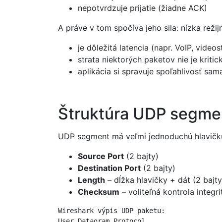
nepotvrdzuje prijatie (žiadne ACK)
A práve v tom spočíva jeho sila: nízka režij
je dôležitá latencia (napr. VoIP, video
strata niektorých paketov nie je kritic
aplikácia si spravuje spoľahlivosť sam
Štruktúra UDP segme
UDP segment má veľmi jednoduchú hlavičk
Source Port
(2 bajty)
Destination Port
(2 bajty)
Length
– dĺžka hlavičky + dát (2 bajty
Checksum
– voliteľná kontrola integri
Wireshark výpis UDP paketu:

User Datagram Protocol
