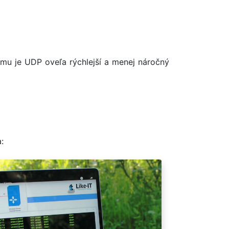
omu je UDP oveľa rýchlejší a menej náročný
: