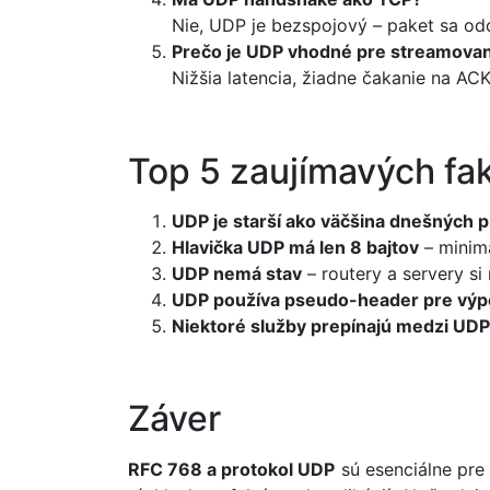
Nie, UDP je bezspojový – paket sa od
Prečo je UDP vhodné pre streamova
Nižšia latencia, žiadne čakanie na AC
Top 5 zaujímavých fa
UDP je starší ako väčšina dnešných 
Hlavička UDP má len 8 bajtov
– minim
UDP nemá stav
– routery a servery si
UDP používa pseudo-header pre výp
Niektoré služby prepínajú medzi UDP
Záver
RFC 768 a protokol UDP
sú esenciálne pre