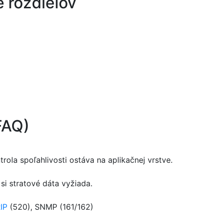
 rozdielov
FAQ)
trola spoľahlivosti ostáva na aplikačnej vrstve.
 si stratové dáta vyžiada.
IP
(520), SNMP (161/162)