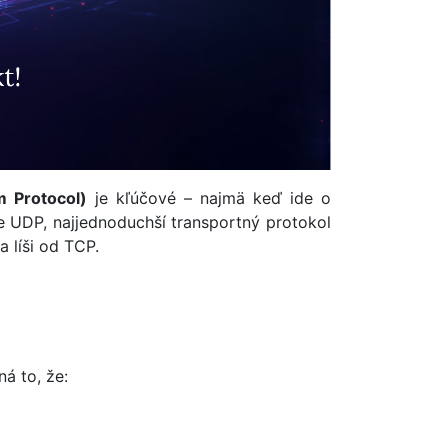
 Protocol)
je kľúčové – najmä keď ide o
je UDP, najjednoduchší transportný protokol
 líši od TCP.
á to, že: