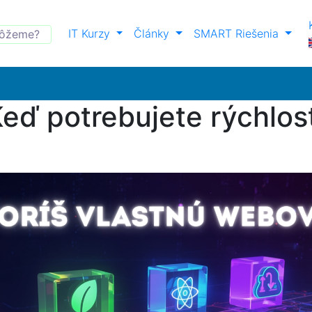
IT Kurzy
Články
SMART Riešenia
eď potrebujete rýchlos