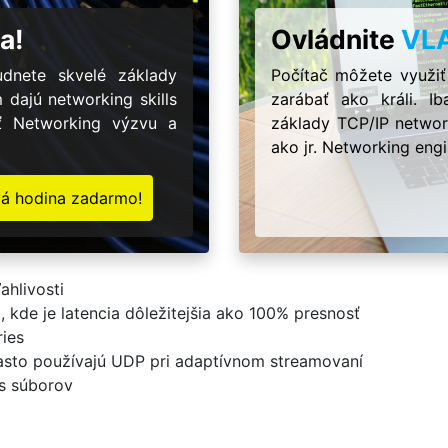
a!
Ovládnite
VL
dnete skvelé základy
Počítač môžete využiť
m dajú networking skills
zarábať ako králi. 
ať Networking výzvu a
základy TCP/IP network
ako jr. Networking engi
vá hodina zadarmo!
ahlivosti
 kde je latencia dôležitejšia ako 100% presnosť
ries
často používajú UDP pri adaptívnom streamovaní
s súborov