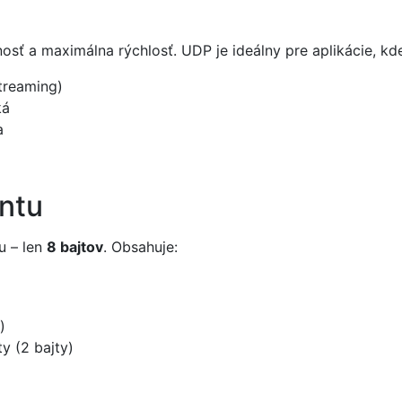
nosť a maximálna rýchlosť. UDP je ideálny pre aplikácie, kd
streaming)
ká
a
ntu
u – len
8 bajtov
. Obsahuje:
)
ty (2 bajty)