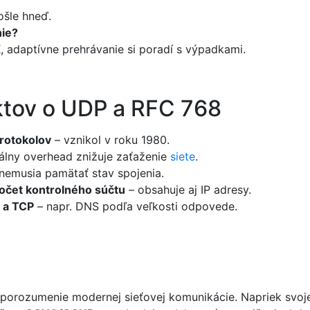
ošle hneď.
nie?
K, adaptívne prehrávanie si poradí s výpadkami.
ktov o UDP a RFC 768
protokolov
– vznikol v roku 1980.
álny overhead znižuje zaťaženie
siete
.
 nemusia pamätať stav spojenia.
očet kontrolného súčtu
– obsahuje aj IP adresy.
 a TCP
– napr. DNS podľa veľkosti odpovede.
 porozumenie modernej sieťovej komunikácie. Napriek svo