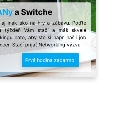
ANy
a Switche
 aj inak ako na hry a zábavu. Poďte
Iba týždeň Vám stačí a máš skvelé
ingu nato, aby ste si napr. našli job
neer. Stačí prijať Networking výzvu
Prvá hodina zadarmo!