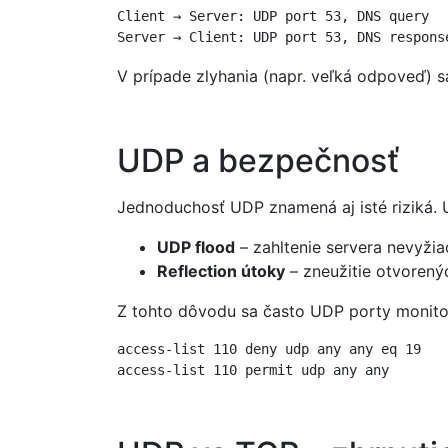
Client → Server: UDP port 53, DNS query

Server → Client: UDP port 53, DNS respons
V prípade zlyhania (napr. veľká odpoveď) 
UDP a bezpečnosť
Jednoduchosť UDP znamená aj isté riziká.
UDP flood
– zahltenie servera nevyži
Reflection útoky
– zneužitie otvorený
Z tohto dôvodu sa často UDP porty monitoru
access-list 110 deny udp any any eq 19

access-list 110 permit udp any any