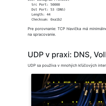
  Src Port: 50000

  Dst Port: 53 (DNS)

  Length: 44

  Checksum: 0xa1b2
Pre porovnanie: TCP hlavička má minimálne
na spracovanie.
UDP v praxi: DNS, VoI
UDP sa používa v mnohých kľúčových intern