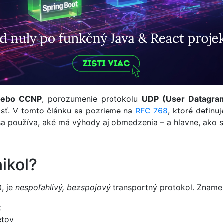
lebo CCNP
, porozumenie protokolu
UDP (User Datagram
vosť. V tomto článku sa pozrieme na
RFC 768
, ktoré definu
 sa používa, aké má výhody aj obmedzenia – a hlavne, ako sa
ikol?
, je
nespoľahlivý, bezspojový
transportný protokol. Znamen
t
etov