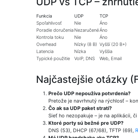
UDP vs TCP – zhrnutie
Funkcia
UDP
TCP
Spoľahlivosť
Nie
Áno
Poradie doručenia
Nezaručené
Áno
Kontrola toku
Nie
Áno
Overhead
Nízky (8 B)
Vyšší (20 B+)
Latencia
Nízka
Vyššia
Typické použitie
VoIP, DNS
Web, Email
Najčastejšie otázky (
Prečo UDP nepoužíva potvrdenia?
Pretože je navrhnutý na rýchlosť – kon
Čo ak sa UDP paket stratí?
Sieť ho nezopakuje – je na aplikácii, či
Ktoré porty sú bežné pre UDP?
DNS (53), DHCP (67/68), TFTP (69),
R
Má UDP handshake ako TCP?