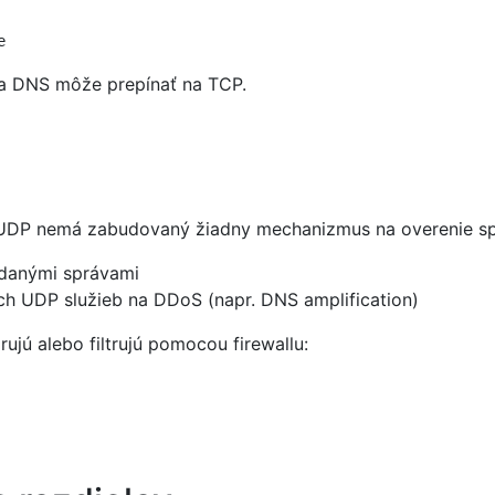
e
sa DNS môže prepínať na TCP.
 UDP nemá zabudovaný žiadny mechanizmus na overenie spo
adanými správami
ch UDP služieb na DDoS (napr. DNS amplification)
jú alebo filtrujú pomocou firewallu: