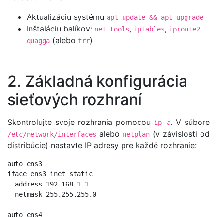
Aktualizáciu systému
apt update && apt upgrade
Inštaláciu balíkov:
,
,
,
net-tools
iptables
iproute2
(alebo
)
quagga
frr
2. Základná konfigurácia
sieťových rozhraní
Skontrolujte svoje rozhrania pomocou
. V súbore
ip a
alebo
(v závislosti od
/etc/network/interfaces
netplan
distribúcie) nastavte IP adresy pre každé rozhranie:
auto ens3

iface ens3 inet static

  address 192.168.1.1

  netmask 255.255.255.0

auto ens4
