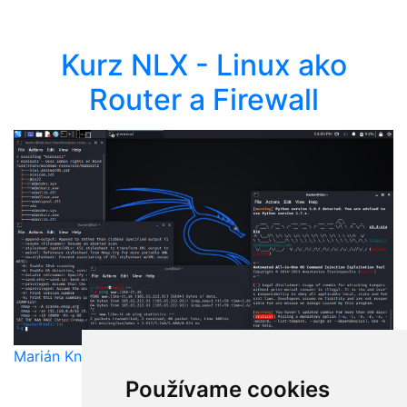
Kurz NLX - Linux ako
Router a Firewall
Marián Knězek
Používame cookies