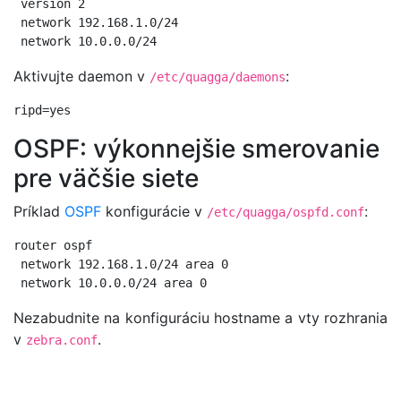
 version 2

 network 192.168.1.0/24

Aktivujte daemon v
:
/etc/quagga/daemons
OSPF: výkonnejšie smerovanie
pre väčšie siete
Príklad
OSPF
konfigurácie v
:
/etc/quagga/ospfd.conf
router ospf

 network 192.168.1.0/24 area 0

Nezabudnite na konfiguráciu hostname a vty rozhrania
v
.
zebra.conf