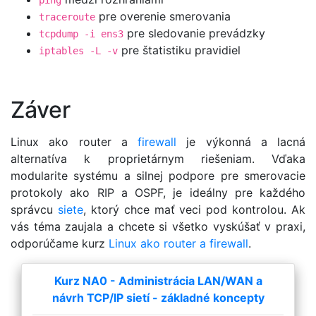
pre overenie smerovania
traceroute
pre sledovanie prevádzky
tcpdump -i ens3
pre štatistiku pravidiel
iptables -L -v
Záver
Linux ako router a
firewall
je výkonná a lacná
alternatíva k proprietárnym riešeniam. Vďaka
modularite systému a silnej podpore pre smerovacie
protokoly ako RIP a OSPF, je ideálny pre každého
správcu
siete
, ktorý chce mať veci pod kontrolou. Ak
vás téma zaujala a chcete si všetko vyskúšať v praxi,
odporúčame kurz
Linux ako router a firewall
.
Kurz NA0 - Administrácia LAN/WAN a
návrh TCP/IP sietí - základné koncepty