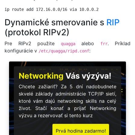
Dynamické smerovanie s
RIP
(protokol RIPv2)
Pre RIPv2 použite
alebo
. Príklad
quagga
frr
konfigurácie v
:
/etc/quagga/ripd.conf
Networking
Vás výzýva!
Chcete zažiariť? Za 5 dní nadobudnete
skvelé základy administrácie TCP/IP sietí,
ktoré vám dajú networking skills na celý
život. Stačí konať a prijať Networking
výzvu a rezervovať si tento kurz
Prvá hodina zadarmo!