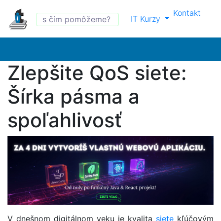
Kontakt
IT Kurzy
Zlepšite QoS siete:
Šírka pásma a
spoľahlivosť
V dnešnom digitálnom veku je kvalita
siete
kľúčovým