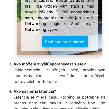
hry a zábavu. Poďte zarábať ako
králi. Iba týždeň Vám stačí a máš
skvelé základy TCP/IP networkingu
nato, aby ste si napr. našli job ako jr.
Networking engineer. Stačí prijať
Networking výzvu
Prvá hodina zadarmo!
Ako môžem zvýšiť spoľahlivosť siete?
Implementáciou záložných liniek, pravidelným
monitorovaním a využitím pokročilých
routovacích protokolov.
Ako sa meria latencia?
Latencia je miera času, ktorého je potrebné na
prenos dátového paketu z jedného bodu do
druhého v sieti, často sa meria v milisekundách.