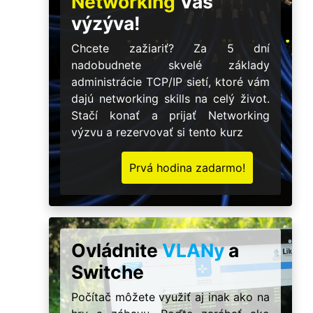
Networking
Vás
výzýva!
Chcete zažiariť? Za 5 dní
nadobudnete skvelé základy
administrácie TCP/IP sietí, ktoré vám
dajú networking skills na celý život.
Stačí konať a prijať Networking
výzvu a rezervovať si tento kurz
Prvá hodina zadarmo!
Ovládnite
VLANy
a
Switche
Počítač môžete využiť aj inak ako na