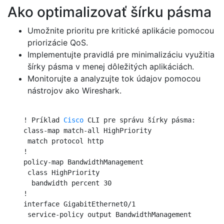
Ako optimalizovať šírku pásma
Umožnite prioritu pre kritické aplikácie pomocou
priorizácie QoS.
Implementujte pravidlá pre minimalizáciu využitia
šírky pásma v menej dôležitých aplikáciách.
Monitorujte a analyzujte tok údajov pomocou
nástrojov ako Wireshark.
    ! Príklad 
Cisco
 CLI pre správu šírky pásma:

    class-map match-all HighPriority

     match protocol http

    !

    policy-map BandwidthManagement

     class HighPriority

      bandwidth percent 30

    !

    interface GigabitEthernet0/1

     service-policy output BandwidthManagement
