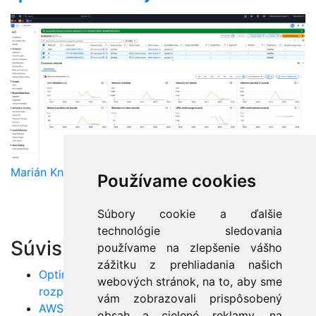
Marián Knězek
Používame cookies
Súbory cookie a ďalšie
technológie sledovania
Súvisiace články:
používame na zlepšenie vášho
zážitku z prehliadania našich
Optimalizácia nákladov v AWS: Efektívne
webových stránok, na to, aby sme
rozpočtovanie
vám zobrazovali prispôsobený
AWS Load Balancer: Získajte maximálny výkon
obsah a cielené reklamy, na