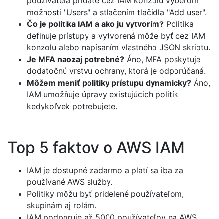
používateľa pridáte cez IAM konzolu výberom
možnosti "Users" a stlačením tlačidla "Add user".
Čo je politika IAM a ako ju vytvorím?
Politika
definuje prístupy a vytvorená môže byť cez IAM
konzolu alebo napísaním vlastného JSON skriptu.
Je MFA naozaj potrebné?
Áno, MFA poskytuje
dodatočnú vrstvu ochrany, ktorá je odporúčaná.
Môžem meniť politiky prístupu dynamicky?
Áno,
IAM umožňuje úpravy existujúcich politík
kedykoľvek potrebujete.
Top 5 faktov o AWS IAM
IAM je dostupné zadarmo a platí sa iba za
používané AWS služby.
Politiky môžu byť pridelené používateľom,
skupinám aj rolám.
IAM podporuje až 5000 používateľov na AWS