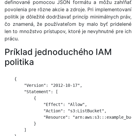
definované pomocou JSON formátu a môžu zahŕňať
povolenia pre rôzne akcie a zdroje. Pri implementovaní
politik je dôležité dodržiavať princíp minimálnych práv,
čo znamená, že používateľom by malo byť pridelené
len to množstvo prístupov, ktoré je nevyhnutné pre ich
prácu.
Príklad jednoduchého IAM
politika
    {

        "Version": "2012-10-17",

        "Statement": [

            {

                "Effect": "Allow",

                "Action": "s3:ListBucket",

                "Resource": "arn:aws:s3:::example_bucke
            }

        ]
