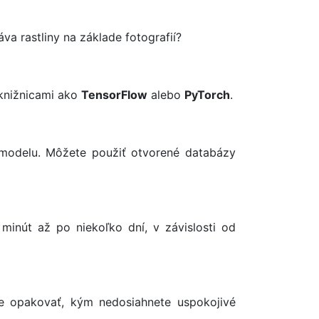
va rastliny na základe fotografií?
knižnicami ako
TensorFlow
alebo
PyTorch
.
 modelu. Môžete použiť otvorené databázy
inút až po niekoľko dní, v závislosti od
e opakovať, kým nedosiahnete uspokojivé