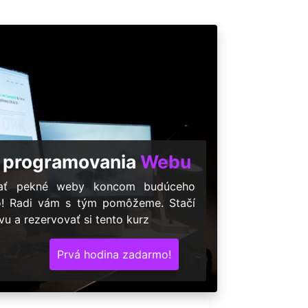
 programovania
Webu
árať pekné weby koncom budúceho
o! Radi vám s tým pomôžeme. Stačí
u a rezervovať si tento kurz
Prvá hodina zadarmo!