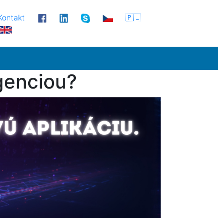
Kontakt
🇵🇱
igenciou?