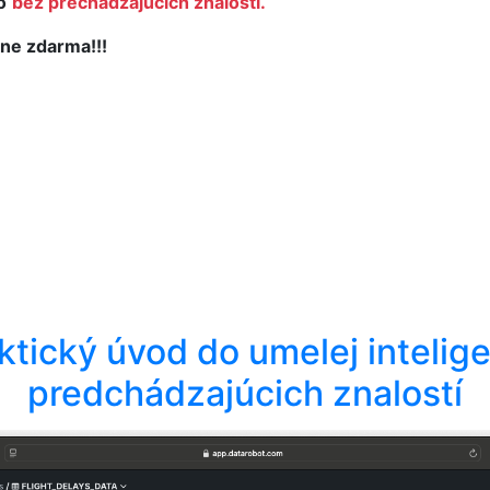
o
bez prechádzajúcich znalostí.
ne zdarma!!!
aktický úvod do umelej intelige
predchádzajúcich znalostí