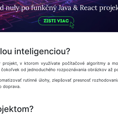
lou inteligenciou?
ký projekt, v ktorom využívate počítačové algoritmy a m
ť čokoľvek od jednoduchého rozpoznávania obrázkov až p
matizovať rutinné úlohy, zlepšovať presnosť rozhodovani
bo doprava.
ojektom?