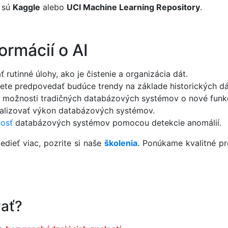
o sú
Kaggle
alebo
UCI Machine Learning Repository
.
ormácií o AI
rutinné úlohy, ako je čistenie a organizácia dát.
e predpovedať budúce trendy na základe historických dá
ť možnosti tradičných databázových systémov o nové funkc
lizovať výkon databázových systémov.
osť
databázových systémov pomocou detekcie anomálií.
edieť viac, pozrite si naše
školenia
. Ponúkame kvalitné p
ať?