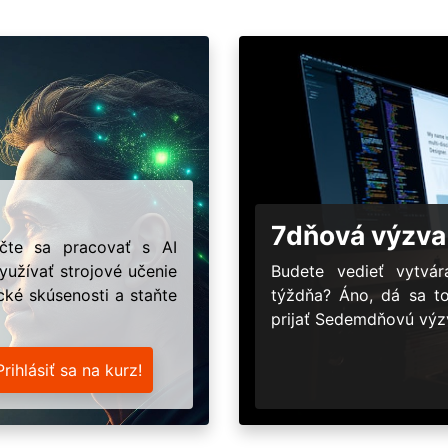
7dňová výzva
učte sa pracovať s AI
užívať strojové učenie
Budete vedieť vytv
ické skúsenosti a staňte
týždňa? Áno, dá sa t
prijať Sedemdňovú výzv
Prihlásiť sa na kurz!