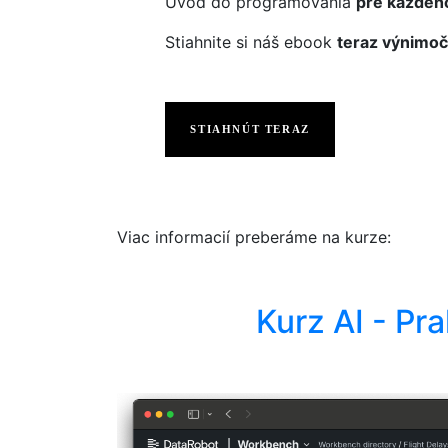
Úvod do programovania
pre každéh
Stiahnite si náš ebook
teraz výnimoč
STIAHNÚT TERAZ
Viac informacií preberáme na kurze:
Kurz AI - Pr