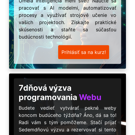
Umelá inteligencia mení svet! Naučte sa
pracovať s AI modelmi, automatizovať
procesy a využívať strojové učenie vo
vašich projektoch. Získajte praktické
skúsenosti a staňte sa súčasťou
budúcnosti technológií.
Prihlásiť sa na kurz!
7dňová výzva
programovania
Webu
Budete vedieť vytvárať pekné weby
koncom budúceho týždňa? Áno, dá sa to!
Radi vám s tým pomôžeme. Stačí prijať
Sedemdňovú výzvu a rezervovať si tento