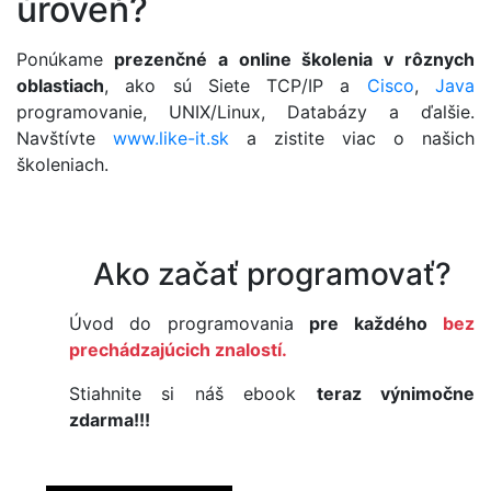
úroveň?
Ponúkame
prezenčné a online školenia v rôznych
oblastiach
, ako sú Siete TCP/IP a
Cisco
,
Java
programovanie, UNIX/Linux, Databázy a ďalšie.
Navštívte
www.like-it.sk
a zistite viac o našich
školeniach.
Ako začať programovať?
Úvod do programovania
pre každého
bez
prechádzajúcich znalostí.
Stiahnite si náš ebook
teraz výnimočne
zdarma!!!