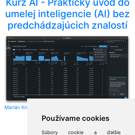
Kurz AI - Praktický úvod do
umelej inteligencie (AI) bez
predchádzajúcich znalostí
Marián Knězek
Používame cookies
Súbory cookie a ďalšie