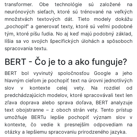
transformer. Obe technológie sú založené na
neurónových sieťach, ktoré sú trénované na veľkých
množstvách textových dát. Tieto modely dokážu
„pochopiť“ a generovať texty, ktoré sú veľmi podobné
tým, ktoré píšu ľudia. No aj keď majú podobný základ,
líšia sa vo svojich špecifických úlohách a spôsoboch
spracovania textu.
BERT - Čo je to a ako funguje?
BERT bol vyvinutý spoločnosťou Google a jeho
hlavným cieľom je pochopiť text na úrovni jednotlivých
slov v kontexte celej vety. Na rozdiel od
predchádzajúcich modelov, ktoré spracovávali text len
zľava doprava alebo sprava doľava, BERT analyzuje
text obojstranne – z oboch strán vety. Tento prístup
umožňuje BERTu lepšie pochopiť význam slov v
kontexte, čo vedie k presnejším odpovediam na
otázky a lepšiemu spracovaniu prirodzeného jazyka.